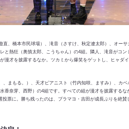
遊直、橋本市民球場）、滝音（さすけ、秋定遼太郎）、オーサ
レと熱狂（奥慎太郎、こうちゃん）の4組。隣人、滝音がコン
が漫才を披露するなか。ツカミから爆笑をゲットし、ヒャダイ
。、まもる。）、天才ピアニスト（竹内知咲、ますみ）、カベ
水香奈芽、西野）の4組です。すべての組が漫才を披露するな
選投票に。勝ち残ったのは、ブラマヨ・吉田が成長ぶりを絶賛