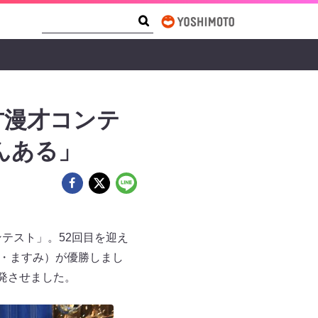
Search Form
Search
方漫才コンテ
んある」
テスト」。52回目を迎え
咲・ますみ）が優勝しまし
発させました。