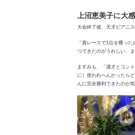
上沼恵美子に大
大会終了後、天才ピアニス
「賞レースで1位を獲った
つできたのがうれしい。ま
ますみも、「漫才とコント
に）使われへんかったらど
んに完全勝利できたのが気