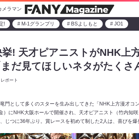
カメラマン
定!
# M-1グランプリ
# BSよしもと
# JO1
快挙! 天才ピアニストがNHK上
「まだ見てほしいネタがたくさ
レポート
竜門として多くのスターを生み出してきた「NHK上方漫才コン
（金）にNHK大阪ホールで開催され、天才ピアニスト（竹内知
、じつに36年ぶり。賞レースを初めて制した2人は、喜びを爆