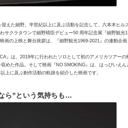
周年を迎えた細野。半世紀以上に及ぶ活動を記念して、六本木ヒル
サクラタウンで細野晴臣デビュー50 周年記念展『細野観光196
画の上映と舞台挨拶は、『細野観光1969-2021』の連動企
MERICA』は、2019年に行われたソロとして初のアメリカツア
を収めた作品。そして映画『NO SMOKING』は、はっぴいえ
年以上に及ぶ創作活動の軌跡を紹介した映画です。
よなら”という気持ちも…