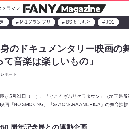
カメラマン
定!
# M-1グランプリ
# BSよしもと
# JO1
自身のドキュメンタリー映画の
って音楽は楽しいもの」
レポート
臣が5月21日（土）、「ところざわサクラタウン」（埼玉県所
『NO SMOKING』『SAYONARA AMERICA』の舞台
50 周年記念展との連動企画