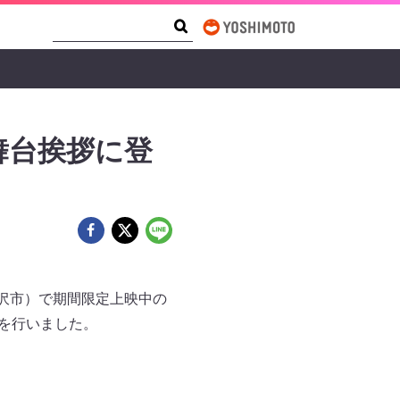
Search Form
Search
舞台挨拶に登
沢市）で期間限定上映中の
挨拶を行いました。