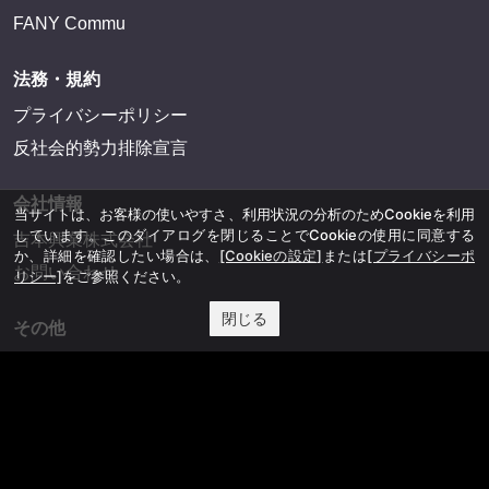
FANY Commu
法務・規約
プライバシーポリシー
反社会的勢力排除宣言
会社情報
当サイトは、お客様の使いやすさ、利用状況の分析のためCookieを利用
しています。このダイアログを閉じることでCookieの使用に同意する
吉本興業株式会社
か、詳細を確認したい場合は、
[Cookieの設定]
または
[プライバシーポ
お問い合わせ
リシー]
をご参照ください。
閉じる
その他
よしもとニュースセンターアーカイブ
©YOSHIMOTO KOGYO, All Rights Reserved.