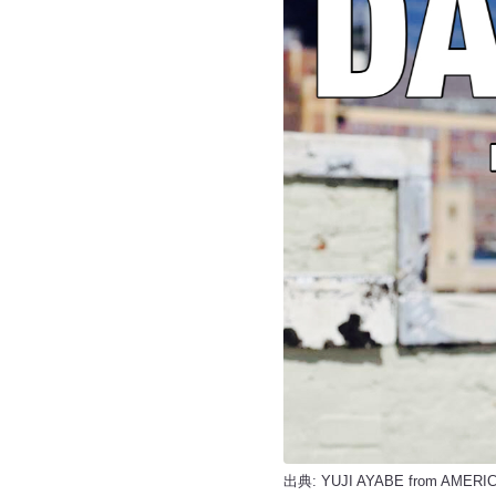
出典:
YUJI AYABE from AMERI