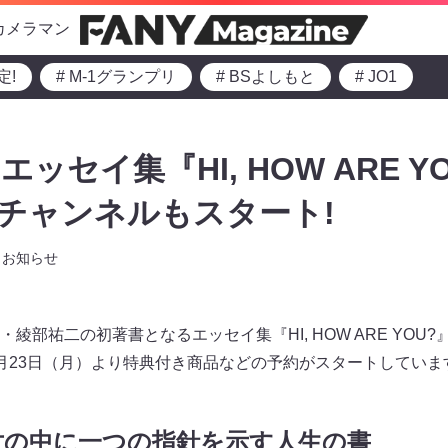
カメラマン
定!
# M-1グランプリ
# BSよしもと
# JO1
ッセイ集『HI, HOW ARE Y
ubeチャンネルもスタート!
お知らせ
綾部祐二の初著書となるエッセイ集『HI, HOW ARE YOU?
月23日（月）より特典付き商品などの予約がスタートしていま
世の中に一つの指針を示す人生の書