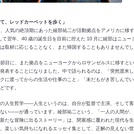
て、レッドカーペットを歩く」
持ち、人気の絶頂期にあった綾部祐二が活動拠点をアメリカに移
そして翌年、40 歳の誕生日を目前に控えた 10 月に綾部はニュ
は取材に応じることなく、また帰国することもありませんでし
した節目に、また拠点をニューヨークからロサンゼルスに移すと
発表することになりました。中で語られるのは、「突然渡米し
クに渡ってからの生活や仕事のこと」「未だもがき苦しんでい
どです。
の人生哲学――人生というのは、自分が監督で主演、そして客
ない――が通っています。綾部祐二という、「一人の人間が、
新たな冒険に出るストーリー」は、閉塞感に覆われた現代を生
。楽しい気持ちになれるエッセイ集として、正解の見えない世