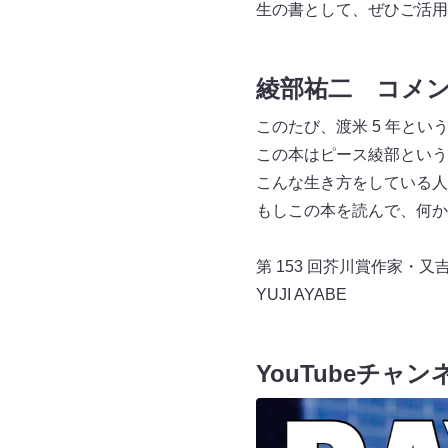
生の書として、ぜひご活用
綾部祐二 コメ
このたび、渡米 5 年と
この本はピース綾部という
こんな生き方をしている人
もしこの本を読んで、何か
第 153 回芥川賞作家・又
YUJI AYABE
YouTubeチャンネ