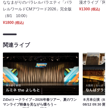
ななまがりのパラレルバラエティ「パラ
漫才ライブ「阿吽」
レルワールドCMアワード2026」完全版
¥1300
(税込)
（8/1 10:00）
¥1800
(税込)
関連ライブ
ZiDolトークライブ～2026年春ツアー、夏のワン
８月本公演（8/1
マンライブ映像を見ながら喋ろう～
08/12 09:30 開