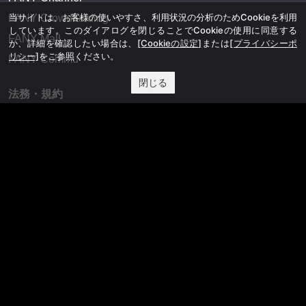
当サイトは、お客様の使いやすさ、利用状況の分析のためCookieを利用
FANY Crowdfunding
しています。このダイアログを閉じることでCookieの使用に同意する
FANY Mall
か、詳細を確認したい場合は、
[Cookieの設定]
または
[プライバシーポ
リシー]
をご参照ください。
FANY Commu
閉じる
法務・規約
プライバシーポリシー
反社会的勢力排除宣言
会社情報
吉本興業株式会社
お問い合わせ
その他
よしもとニュースセンターアーカイブ