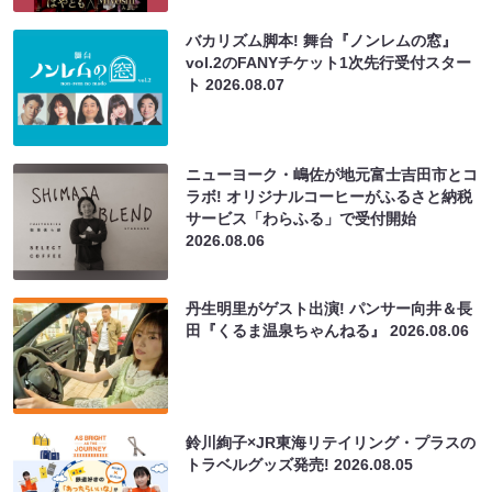
バカリズム脚本! 舞台『ノンレムの窓』
vol.2のFANYチケット1次先行受付スター
ト
2026.08.07
ニューヨーク・嶋佐が地元富士吉田市とコ
ラボ! オリジナルコーヒーがふるさと納税
サービス「わらふる」で受付開始
2026.08.06
丹生明里がゲスト出演! パンサー向井＆長
田『くるま温泉ちゃんねる』
2026.08.06
鈴川絢子×JR東海リテイリング・プラスの
トラベルグッズ発売!
2026.08.05