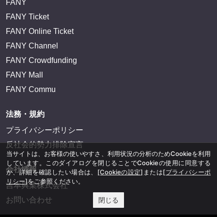
FANY
FANY Ticket
FANY Online Ticket
FANY Channel
FANY Crowdfunding
FANY Mall
FANY Commu
法務・規約
プライバシーポリシー
反社会的勢力排除宣言
当サイトは、お客様の使いやすさ、利用状況の分析のためCookieを利用
しています。このダイアログを閉じることでCookieの使用に同意する
会社情報
か、詳細を確認したい場合は、
[Cookieの設定]
または
[プライバシーポ
リシー]
をご参照ください。
吉本興業株式会社
お問い合わせ
閉じる