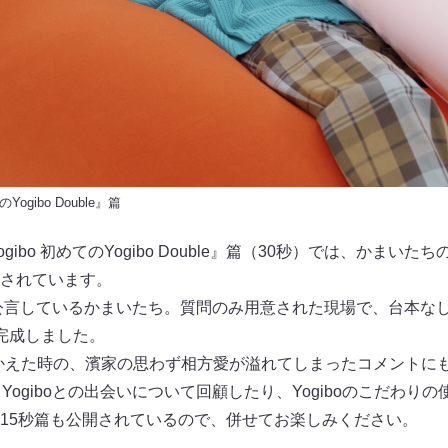
Yogibo Double』篇
Yogibo 初めてのYogibo Double』篇（30秒）では、かまいた
収録されています。
o愛を公言しているかまいたち。質問のみ用意された現場で、台本
完成しました。
axを抱きかかえた時の、濱家の思わず相方愛が溢れてしまったコメント
ogiboとの出会いについて回顧したり、Yogiboのこだわりの使
15秒篇も公開されているので、併せてお楽しみください。