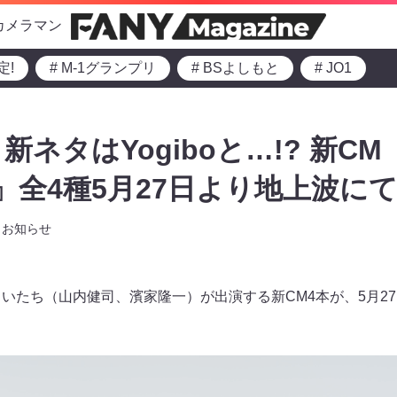
カメラマン
定!
# M-1グランプリ
# BSよしもと
# JO1
ネタはYogiboと…!? 新C
ibo』全4種5月27日より地上波に
お知らせ
かまいたち（山内健司、濱家隆一）が出演する新CM4本が、5月