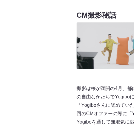
CM撮影秘話
撮影は桜が満開の4月、都
の自由なかたちでYogib
「Yogiboさんに認め
回のCMオファーの際に「
Yogiboを通して無邪気