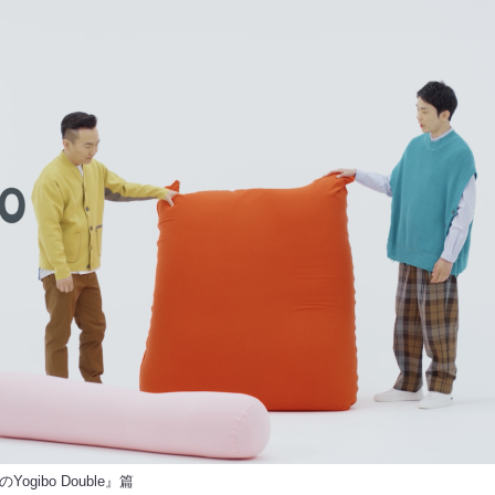
Yogibo Double』篇