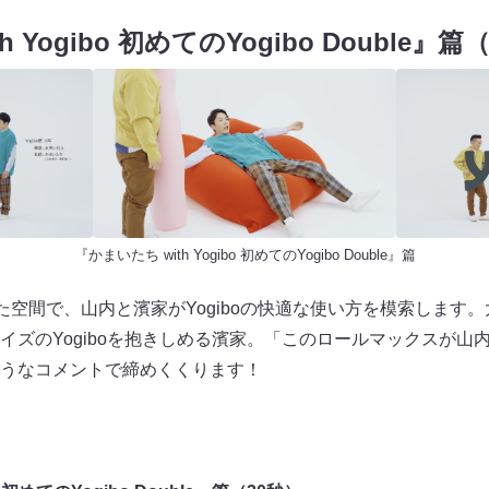
 Yogibo 初めてのYogibo Double』篇
『かまいたち with Yogibo 初めてのYogibo Double』篇
用意された空間で、山内と濱家がYogiboの快適な使い方を模索します。
イズのYogiboを抱きしめる濱家。「このロールマックスが山
うなコメントで締めくくります！