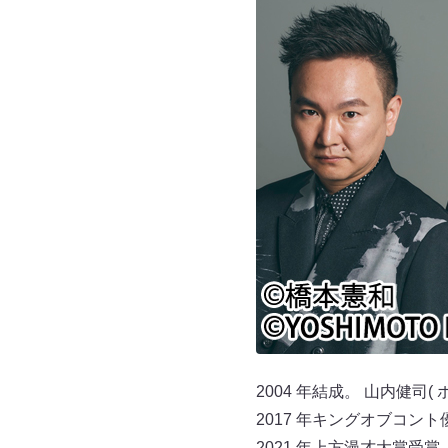
2004 年結成。 山内健司
2017 年キングオブコント優
2021 年上方漫才大賞受賞