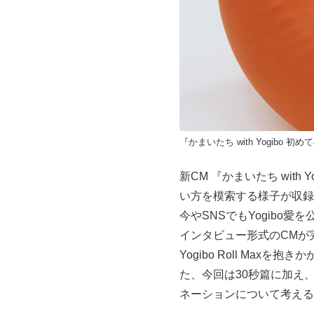
『かまいたち with Yogibo 初めての
新CM 『かまいたち with 
い方を模索する様子が
今やSNSでもYogib
インタビュー形式のCMが
Yogibo Roll M
た、今回は30秒篇に加え、Y
ネーションについて考える