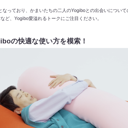
となっており、かまいたちの二人のYogiboとの出会いについ
方など、Yogibo愛溢れるトークにご注目ください。
giboの快適な使い方を模索！