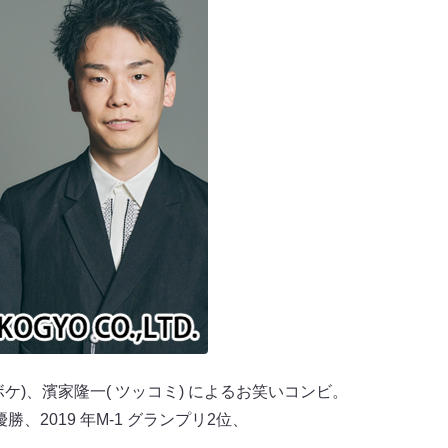
( ボケ)、濱家隆一( ツッコミ) によるお笑いコンビ。
勝、2019 年M-1 グランプリ2位、
。