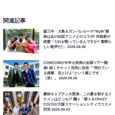
関連記事
森三中・大島＆ガンバレルーヤ“MyM”新
曲はあの伝説アニメとのコラボ! 作曲家が
絶賛「だれが歌っているんですか? 素晴ら
しい歌声だ!」
2026.08.08
COWCOWが今年も恒例の全国ツアー開
催! 続くチケット完売に自信「“売れてい
る後輩、見とけよ”という感じです
（笑）」
2026.08.06
豪快キャプテン大変身…この夏を制するイ
PR
ケメンはどっち!? 爛々・萌々＆CRAZY
COCOが大阪ステーションシティでコスメ
対決
2026.08.04