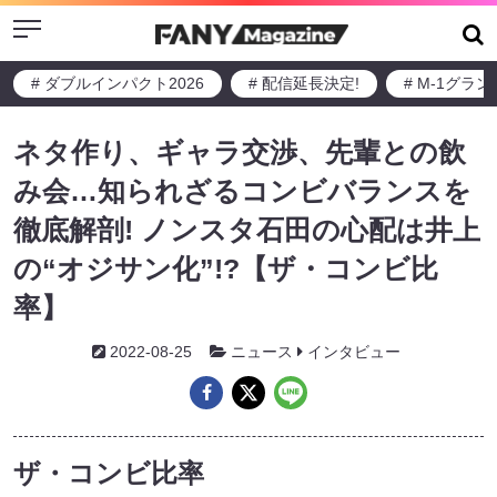
Menu
# ダブルインパクト2026
# 配信延長決定!
# M-1グラ
ネタ作り、ギャラ交渉、先輩との飲
み会…知られざるコンビバランスを
徹底解剖! ノンスタ石田の心配は井上
の“オジサン化”!?【ザ・コンビ比
率】
2022-08-25
ニュース
インタビュー
ザ・コンビ比率