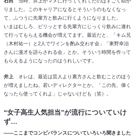
石田
当時、井上がマメに行ってくれてたのはすごく助か
りました。このキャリアになるとそういうのもなくなっ
て、ふつうに先輩方と飲みに行くようになりました。
いまはむしろ、ピリッとする先輩方にじっくり飲みに連れ
て行ってもらえる機会が増えてます。最近だと、「キム兄
（木村祐一）と2人でワインを酌み交わす会」「東野幸治
さんに漫才を語らされる会」とか。そういう時間を作って
もらえるようになったのはうれしいです。
井上
オレは、最近は芸人より裏方さんと飲むことのほう
が増えましたね。若いディレクターとか。「この先、偉く
なったら使ってくれよ」じゃないけども（笑）。
“女子高生人気担当”が流行についていけ
ず…
――ここまでコンビバランスについていろいろ聞きました