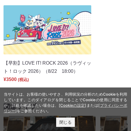
【早割】LOVE IT! ROCK 2026（ラヴィッ
ト！ロック 2026）（8/22 18:00）
¥3500
(税込)
当サイトは、お客様の使いやすさ、利用状況の分析のためCookieを利用
しています。このダイアログを閉じることでCookieの使用に同意する
か、詳細を確認したい場合は、
[Cookieの設定]
または
[プライバシーポ
関連ライブ
リシー]
をご参照ください。
閉じる