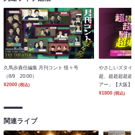
久馬歩責任編集 月刊コント 怪々号
やさしいズタイpr
（8/9 20:00）
超、超超超超超
¥2000
アー」【大阪】（8
(税込)
¥1800
(税込)
関連ライブ