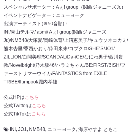
スペシャルサポーター：Aぇ! group（関西ジャニーズJr.）
イベントナビゲーター：ニューヨーク
出演アーティスト(※50音順)：
INI/青山テルマ/ asmi/ Aぇ! group(関西ジャニーズ
Jr.)/NMB48/大塚愛/岡崎体育/上沼恵美子/キュウソネコカミ/
熊木杏里/香西かおり/倖田來未/コブクロ/SHE’S/JO1/
ZILLION/白間美瑠/SCANDAL/Da-iCE/なにわ男子/西川貴
教/Novelbright/乃木坂46/ハラミちゃん/BE:FIRST/BiSH/フ
ァーストサマーウイカ/FANTASTICS from EXILE
TRIBE/flumpool/堀内孝雄
公式HPは
こちら
公式Twitterは
こちら
公式TikTokは
こちら
INI
,
JO1
,
NMB48
,
ニューヨーク
,
海原やすよ ともこ