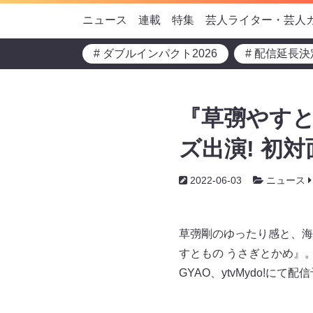
ニュース
連載
特集
芸人ライター・芸人
# ダブルインパクト2026
# 配信延長決
『草彅やすと
ズ出演! 初
2022-06-03
ニュース
草彅剛のゆったり感と、海
すともの うさぎとかめ』。6
GYAO、ytvMydo!