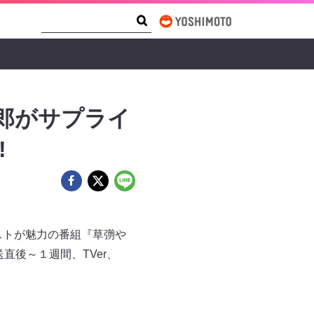
Search Form
Search
郎がサプライ
!
ストが魅力の番組『草彅や
送直後～１週間、TVer、