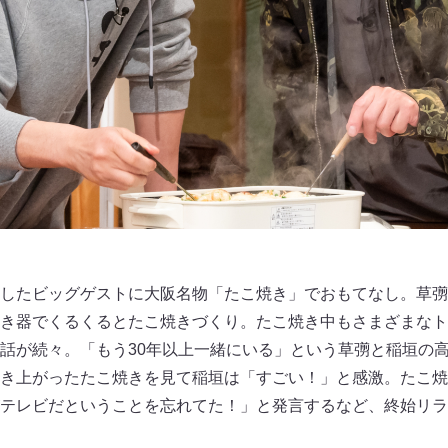
したビッグゲストに大阪名物「たこ焼き」でおもてなし。草彅
き器でくるくるとたこ焼きづくり。たこ焼き中もさまざまなト
話が続々。「もう30年以上一緒にいる」という草彅と稲垣の
き上がったたこ焼きを見て稲垣は「すごい！」と感激。たこ焼
テレビだということを忘れてた！」と発言するなど、終始リラ