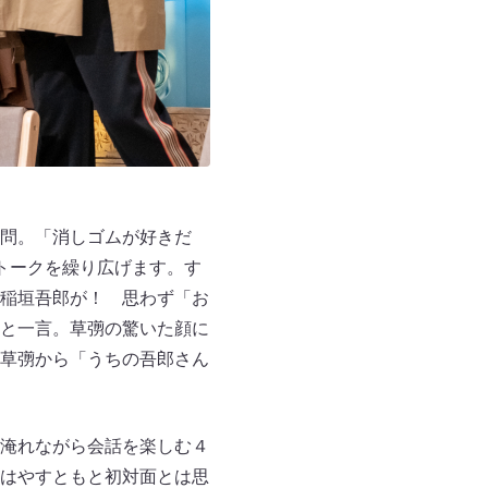
問。「消しゴムが好きだ
トークを繰り広げます。す
稲垣吾郎が！ 思わず「お
と一言。草彅の驚いた顔に
草彅から「うちの吾郎さん
淹れながら会話を楽しむ４
はやすともと初対面とは思