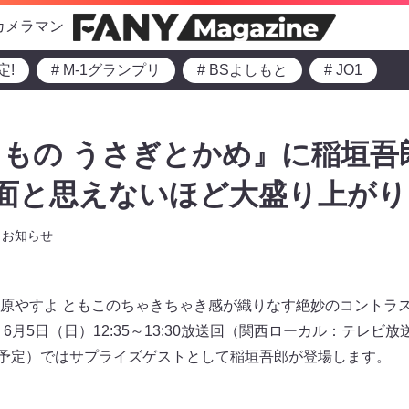
カメラマン
定!
# M-1グランプリ
# BSよしもと
# JO1
もの うさぎとかめ』に稲垣吾
対面と思えないほど大盛り上がり
お知らせ
原やすよ ともこのちゃきちゃき感が織りなす絶妙のコントラ
月5日（日）12:35～13:30放送回（関西ローカル：テレビ放
にて配信予定）ではサプライズゲストとして稲垣吾郎が登場します。