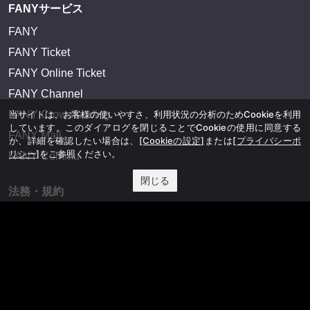
FANYサービス
FANY
FANY Ticket
FANY Online Ticket
FANY Channel
FANY Crowdfunding
当サイトは、お客様の使いやすさ、利用状況の分析のためCookieを利用
しています。このダイアログを閉じることでCookieの使用に同意する
FANY Mall
か、詳細を確認したい場合は、
[Cookieの設定]
または
[プライバシーポ
リシー]
をご参照ください。
FANY Commu
閉じる
法務・規約
プライバシーポリシー
反社会的勢力排除宣言
会社情報
吉本興業株式会社