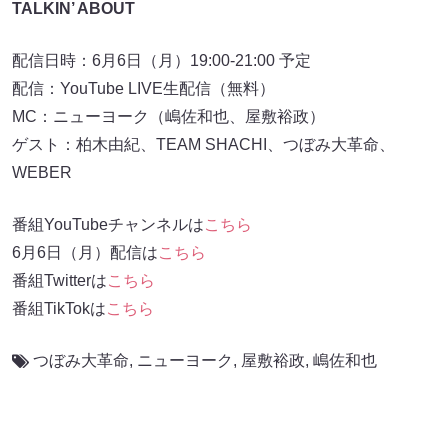
TALKIN’ ABOUT
配信日時：6月6日（月）19:00-21:00 予定
配信：YouTube LIVE生配信（無料）
MC：ニューヨーク（嶋佐和也、屋敷裕政）
ゲスト：柏木由紀、TEAM SHACHI、つぼみ大革命、
WEBER
番組YouTubeチャンネルは
こちら
6月6日（月）配信は
こちら
番組Twitterは
こちら
番組TikTokは
こちら
つぼみ大革命
,
ニューヨーク
,
屋敷裕政
,
嶋佐和也