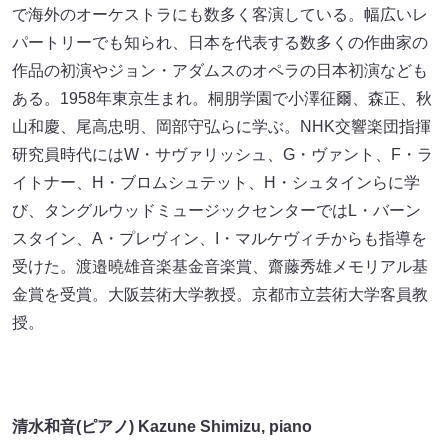
で海外のオーケストラにも数多く客演している。幅広いレ
パートリーでも知られ、日本を代表する数多くの作曲家の
作品の初演やジョン・アダムスのオペラの日本初演なども
ある。1958年東京生まれ。桐朋学園で小澤征爾、森正、秋
山和慶、尾高忠明、岡部守弘らに学ぶ。NHK交響楽団指揮
研究員時代にはW・サヴァリッシュ、G・ヴァント、F・ラ
イトナー、H・ブロムシュテット、H・シュタインらに学
び、タングルウッドミュージックセンターではL・バーン
スタイン、A・プレヴィン、I・マルケヴィチからも指導を
受けた。渡邉曉雄音楽基金音楽賞、齋藤秀雄メモリアル基
金賞を受賞。大阪芸術大学教授。京都市立芸術大学客員教
授。
清水和音(ピアノ) Kazune Shimizu, piano