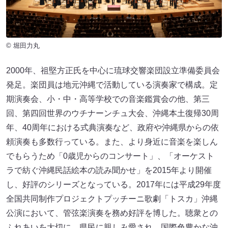
© 堀田力丸
2000年、祖堅方正氏を中心に琉球交響楽団設立準備委員会
発足。楽団員は地元沖縄で活動している演奏家で構成。定
期演奏会、小・中・高等学校での音楽鑑賞会の他、第三
回、第四回世界のウチナーンチュ大会、沖縄本土復帰30周
年、40周年における式典演奏など、政府や沖縄県からの依
頼演奏も多数行っている。また、より身近に音楽を楽しん
でもらうため「0歳児からのコンサート」、「オーケスト
ラで紡ぐ沖縄民話絵本の読み聞かせ」を2015年より開催
し、好評のシリーズとなっている。2017年には平成29年度
全国共同制作プロジェクトプッチーニ歌劇「トスカ」沖縄
公演において、管弦楽演奏を務め好評を博した。聴衆との
ふれあいを大切に、県民に親しみ愛され、国際色豊かな沖