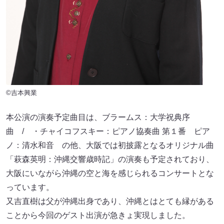
©吉本興業
本公演の演奏予定曲目は、ブラームス：大学祝典序
曲 / ・チャイコフスキー：ピアノ協奏曲 第１番 ピア
ノ：清水和音 の他、大阪では初披露となるオリジナル曲
「萩森英明：沖縄交響歳時記」の演奏も予定されており、
大阪にいながら沖縄の空と海を感じられるコンサートとな
っています。
又吉直樹は父が沖縄出身であり、沖縄とはとても縁がある
ことから今回のゲスト出演が急きょ実現しました。