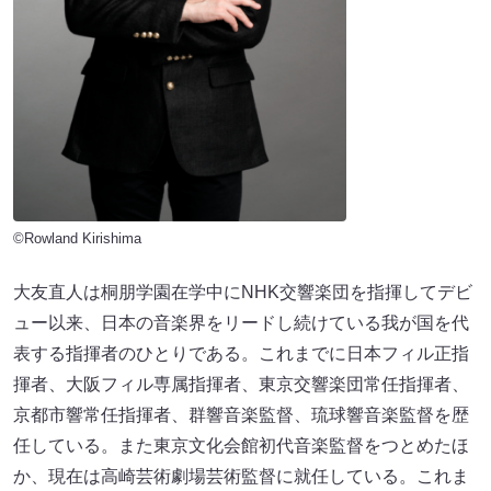
©Rowland Kirishima
大友直人は桐朋学園在学中にNHK交響楽団を指揮してデビ
ュー以来、日本の音楽界をリードし続けている我が国を代
表する指揮者のひとりである。これまでに日本フィル正指
揮者、大阪フィル専属指揮者、東京交響楽団常任指揮者、
京都市響常任指揮者、群響音楽監督、琉球響音楽監督を歴
任している。また東京文化会館初代音楽監督をつとめたほ
か、現在は高崎芸術劇場芸術監督に就任している。これま