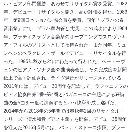
ル・ピアノ部門優勝、あわせてリサイタル賞を受賞。1982
年、デビュー・リサイタルを開き、高い評価を得た。1983
年、第9回日本ショパン協会賞を受賞。同年「プラハの春
音楽祭」にて、プラハ室内管と共演。この成功により1984
年、プラティスラヴァ音楽祭のオープニングでスロヴァキ
ア・フィルのソリストとして招待された。また同年、ミュ
ンヘンのヘラクレス・ザールでデビュー・リサイタルを行
った。1995年秋から2年にわたって行われた、ベートーヴ
ェンのピアノ・ソナタ全32曲演奏会は、その完成度を新聞
紙上で高く評価され、ライヴ録音がリリースされている。
2011年には、デビュー30周年を記念して、ラフマニノフの
ピアノ協奏曲第1番~第4番とパガニーニの主題による狂詩
曲の全5曲を一度に演奏するという快挙を成し遂げた。
2014年から2018年の5年間では春秋年2回のリサイタル・
シリーズ「清水和音ピアノ主義」を開催。デビュー35周年
を迎えた2016年5月には、バッティストーニ指揮、ブラー