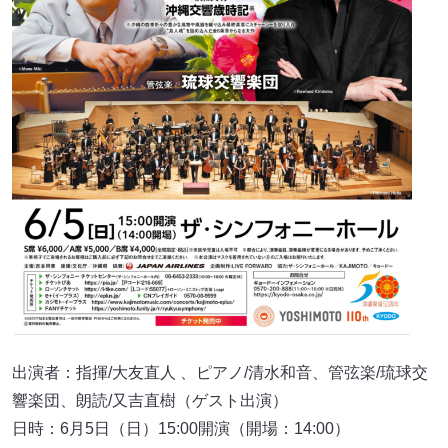
出演者：指揮/大友直人 、ピアノ/清水和音、管弦楽/琉球交
響楽団、朗読/又吉直樹（ゲスト出演）
日時：6月5日（日）15:00開演（開場：14:00）