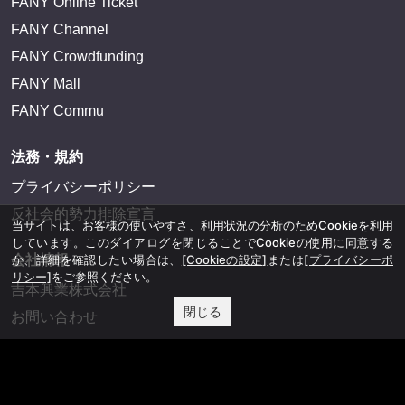
FANY Online Ticket
FANY Channel
FANY Crowdfunding
FANY Mall
FANY Commu
法務・規約
プライバシーポリシー
反社会的勢力排除宣言
当サイトは、お客様の使いやすさ、利用状況の分析のためCookieを利用
しています。このダイアログを閉じることでCookieの使用に同意する
か、詳細を確認したい場合は、
[Cookieの設定]
または
[プライバシーポ
会社情報
リシー]
をご参照ください。
吉本興業株式会社
閉じる
お問い合わせ
その他
よしもとニュースセンターアーカイブ