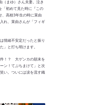
由（まゆ）さん夫妻。泣き
を「初めて見た時に『この
せ、高校3年生の時に茉由
入れ、茉由さんが「フィギ
は情緒不安定だったと振り
た」と打ち明けます。
件！？ 大ゲンカの顛末を
ーン！てぶちまけて」と次
笑い。ついには涙を流す織