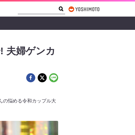
Search Form
Search
! 夫婦ゲンカ
ゃんの悩める令和カップル大