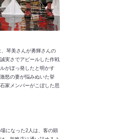
は、琴美さんが勇輝さんの
誠実さでアピールした作戦
ルがぼっ発したと明かす
激怒の妻が悩みぬいた挙
石家メンバーがこぼした思
場になった2人は、客の顕