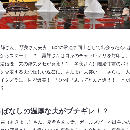
勇輝さん、琴美さん夫妻。Barの常連客同士として出会った2人
からスタート！？ 勇輝さんは自身のチャラいノリを封印し、
結婚後、夫の浮気グセが発覚！？ 琴美さんは離婚寸前のバト
を否定する夫の怪しい返答に、さんまは大笑い！ さらに、大
イタズラに一同が爆笑！ 思わず「思ってたんと違う！」と明
？
っぱなしの温厚な夫がブチギレ！？
顕吉（あきよし）さん、夏希さん夫妻。ガールズバーが出会いの