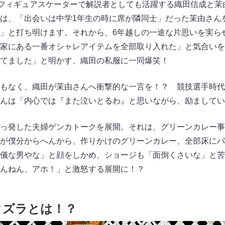
ロフィギュアスケーターで解説者としても活躍する織田信成と茉
は、「出会いは中学1年生の時に席が隣同士」だった茉由さん
」と打ち明けます。それから、6年越しの一途な片思いを実ら
家にある一番オシャレアイテムを全部取り入れた」と気合いを
ってました」と明かす、織田の私服に一同爆笑！
もなく、織田が茉由さんへ衝撃的な一言を！？ 競技選手時代
んは「内心では『また泣いとるわ』と思いながら、励ましてい
っ発した夫婦ゲンカトークを展開。それは、グリーンカレー事
が僕分からへんから、作りかけのグリーンカレー、全部床にバ
儀な男やな」と顔をしかめ、ショージも「面倒くさいな」と苦
んねん、アホ！」と激怒する展開に！？
タズラとは！？