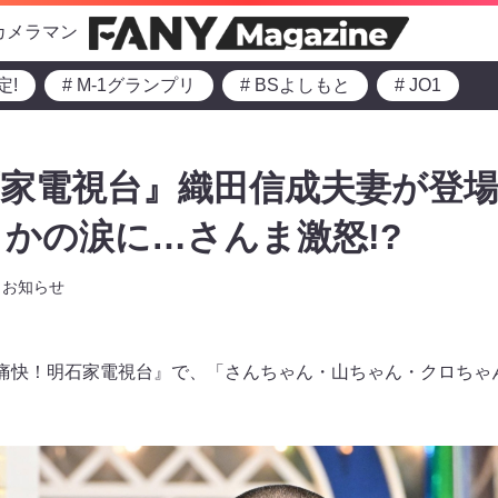
カメラマン
定!
# M-1グランプリ
# BSよしもと
# JO1
家電視台』織田信成夫妻が登場
かの涙に…さんま激怒!?
お知らせ
～の『痛快！明石家電視台』で、「さんちゃん・山ちゃん・クロち