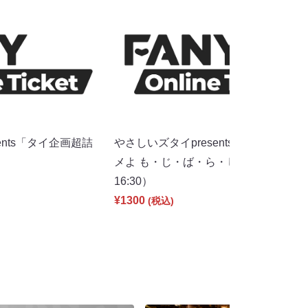
ents「タイ企画超詰
やさしいズタイpresents「見すぎちゃ
）
メよ も・じ・ば・ら・し」（8/12
16:30）
¥1300
(税込)