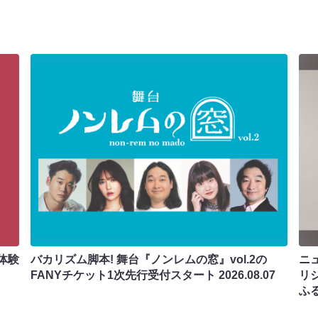
体験
バカリズム脚本! 舞台『ノンレムの窓』vol.2の
ニ
FANYチケット1次先行受付スタート
2026.08.07
リ
ふ