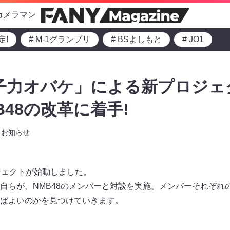
カメラマン
定!
# M-1グランプリ
# BSよしもと
# JO1
女子力オバケ」による新プロジェク
B48の改革に着手!
お知らせ
ジェクトが始動しました。
自らが、NMB48のメンバーと対談を実施。メンバーそれぞれ
ばよいのかを見つけていきます。