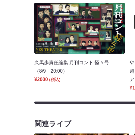
久馬歩責任編集 月刊コント 怪々号
や
（8/9 20:00）
超
¥2000
ア
(税込)
¥1
関連ライブ