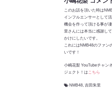
小嶋花梨 コメン
このお話を頂いた時はNM
インフルエンサーとして活
機会を作って頂ける事が凄
里さんには本当に感謝して
かけにしたいです。
これにはNMB48のファ
いです！
小嶋花梨 YouTubeチ
ジェクト！は
こちら
NMB48
,
吉田朱里