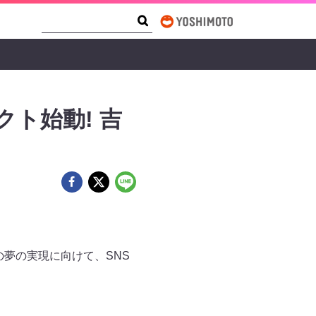
Search Form
Search
ト始動! 吉
の夢の実現に向けて、SNS