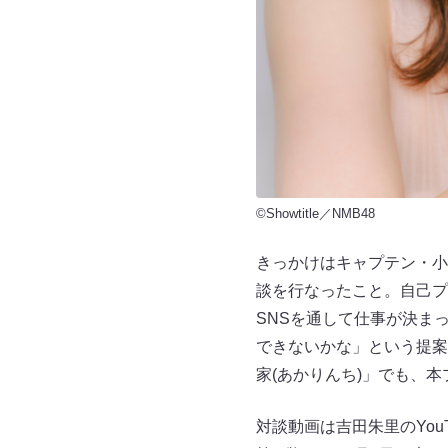
©Showtitle／NMB48
きっかけはキャプテン・小嶋
談を行なったこと。自己プ
SNSを通して仕事が決ま
できないかな」という提案
家(あかりんち)」でも、
対談動画は吉田朱里のYou