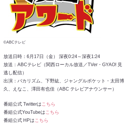
©ABCテレビ
放送日時：6月17日（金） 深夜0:24～深夜1:24
放送：ABCテレビ（関西ローカル放送／TVer・GYAO! 見
逃し配信）
出演：バカリズム、下野紘、ジャングルポケット・太田博
久、えなこ、澤田有也佳（ABC テレビアナウンサー）
番組公式 Twitterは
こちら
番組公式YouTubeは
こちら
番組公式 HPは
こちら