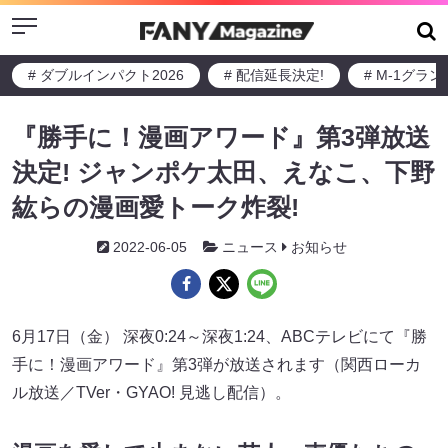
Menu
# ダブルインパクト2026
# 配信延長決定!
# M-1グラ
『勝手に！漫画アワード』第3弾放送
決定! ジャンポケ太田、えなこ、下野
紘らの漫画愛トーク炸裂!
2022-06-05
ニュース
お知らせ
6月17日（金） 深夜0:24～深夜1:24、ABCテレビにて『勝
手に！漫画アワード』第3弾が放送されます（関西ローカ
ル放送／TVer・GYAO! 見逃し配信）。