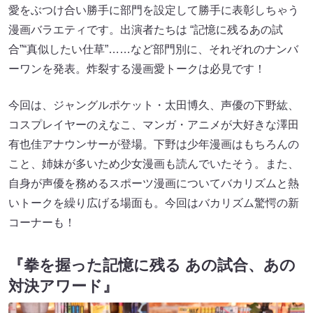
愛をぶつけ合い勝手に部門を設定して勝手に表彰しちゃう
漫画バラエティです。出演者たちは “記憶に残るあの試
合”“真似したい仕草”……など部門別に、それぞれのナンバ
ーワンを発表。炸裂する漫画愛トークは必見です！
今回は、ジャングルポケット・太田博久、声優の下野紘、
コスプレイヤーのえなこ、マンガ・アニメが大好きな澤田
有也佳アナウンサーが登場。下野は少年漫画はもちろんの
こと、姉妹が多いため少女漫画も読んでいたそう。また、
自身が声優を務めるスポーツ漫画についてバカリズムと熱
いトークを繰り広げる場面も。今回はバカリズム驚愕の新
コーナーも！
『拳を握った記憶に残る あの試合、あの
対決アワード』