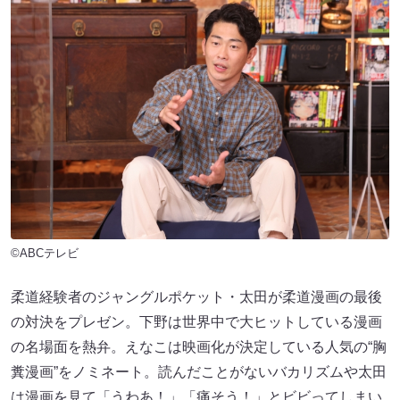
©ABCテレビ
柔道経験者のジャングルポケット・太田が柔道漫画の最後
の対決をプレゼン。下野は世界中で大ヒットしている漫画
の名場面を熱弁。えなこは映画化が決定している人気の“胸
糞漫画”をノミネート。読んだことがないバカリズムや太田
は漫画を見て「うわあ！」「痛そう！」とビビってしまい