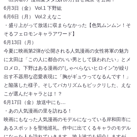
6月3日（金） Vol.1 下野紘
6月6日（月） Vol.2 えなこ
・盛り上がって放送に収まらなかった【色気ムンムン！そ
そるフェロモンキャラアワード】
6月13日（月）
今夏に映画第2弾が公開される人気漫画の女性将軍の魅力
に太田は「この人に都合のいい男として扱われたい」とメ
ロメロ。下野はある漫画の“しゃべらないヒロイン”が繰り
出す不器用な恋愛表現に「胸がギュウってなるんです！」
と陥落した様子。そしてバカリズムもビックリした、えな
こが選んだキャラとは！？
6月17日（金）放送中にも…
・あの人気漫画の里を訪ねる！
映画にもなった人気漫画のモデルになっている岸和田市に
あるスポットを聖地巡礼。作中に出てくるキャラのモデル
になった人を訪れていきます。地上波でも紹介しますが、