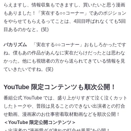
らえますし、情報収集もできますし、買いたいと思う漫画
もありました！「実在する○○コーナー」であのポジション
をやらせてもらえるってことは、4回目呼ばれなくても5回
目あるのかなと。(笑)
バカリズム
「実在する○○コーナー」おもしろかったです
ね。僕もあの作品があんなに実在だらけだったとは思わな
かった。他にも視聴者の方から送られてきている情報を見
ていきたいですね。(笑)
YouTube 限定コンテンツも順次公開！
番組公式 YouTube では、盛り上がりすぎて泣く泣くカット
したトークや、普段は見ることのできない出演者との打合
せ動画、漫画家のお仕事密着取材動画などを順次公開！
＜YouTube 限定公開コンテンツ＞
・出演者の “漫画愛ダダ洩れの打合せ風景”を公開！