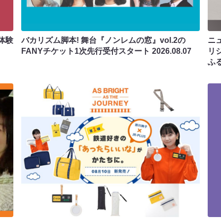
体験
バカリズム脚本! 舞台『ノンレムの窓』vol.2の
ニ
FANYチケット1次先行受付スタート
2026.08.07
リ
ふ