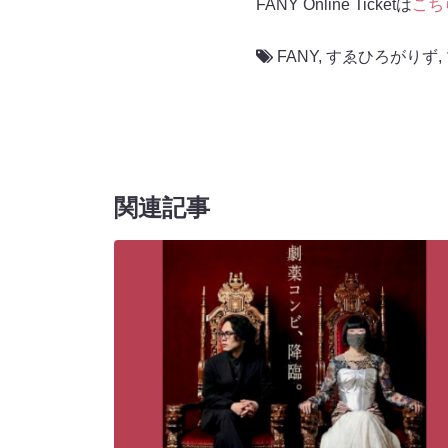
FANY Online Ticketは
こち
FANY
,
すゑひろがりず
,
関連記事