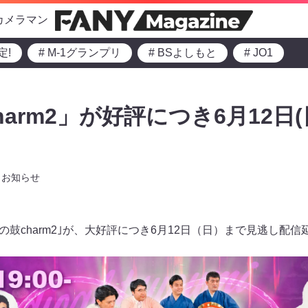
カメラマン
定!
# M-1グランプリ
# BSよしもと
# JO1
arm2」が好評につき6月12日
お知らせ
法の鼓charm2｣が、大好評につき6月12日（日）まで見逃し配