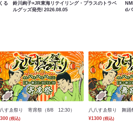
くる
鈴川絢子×JR東海リテイリング・プラスのトラベ
N
ルグッズ発売!
2026.08.05
d
八すゑ祭り 寄席祭（8/8 12:30）
八八すゑ祭り 舞踊祭（
300
¥1300
(税込)
(税込)