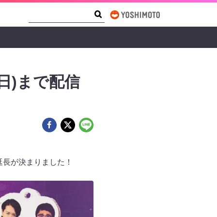
Search Form
Search
(日)まで配信
信延長が決まりました！