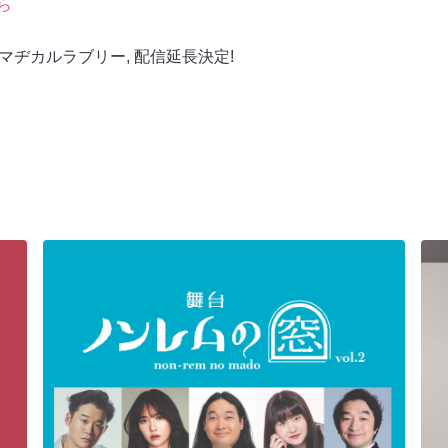
ら
マヂカルラブリー
,
配信延長決定!