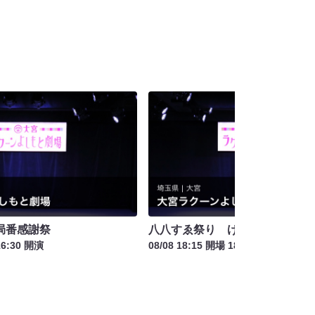
局番感謝祭
八八すゑ祭り げゑむ祭
16:30 開演
08/08 18:15 開場 18:30 開演