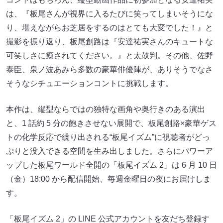
は、『板尾さんが視界に入るたびに笑ってしまいそうにな
り、堪えながらお芝居をするのはとても大変でした！』と
撮影を振り返り、板尾創路は『安達祐実さんのキュートな
可笑しさに癒されてください。』と太鼓判。その他、佐野
泰臣、泉ノ波あみら多数の豪華俳優陣が、ありそうでなさ
そうなシチュエーションコントに挑戦します。
本作は、縦型ならではの独特な画角や奥行きのある演出
と、1 話約 5 分の飽きさせない展開で、板尾創路×豪華ゲス
トの化学反応で繰り出される“板尾イズム”に視聴者がどっ
ぷりと没入できる空間を生み出しました。さらにパワーア
ップした板尾ワールド全開の「板尾イズム 2」は 6 月 10 日
（金）18:00 から配信開始、毎週金曜日の夜にお届けしま
す。
「板尾イズム 2」の LINE 公式アカウントを友だち登録す