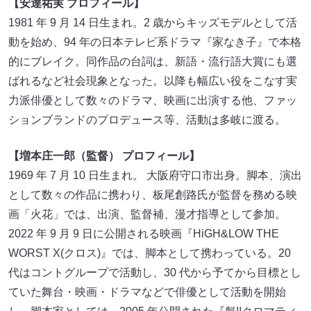
【安達祐実 プロフィール】
1981 年 9 月 14 日生まれ。2 歳からキッズモデルとして活
動を始め、94 年の日本テレビ系ドラマ『家なき子』で本格
的にブレイク。同作品の台詞は、新語・流行語大賞にも選
ばれるなど社会現象となった。以降も幅広い役をこなす実
力派俳優として数々のドラマ、映画に出演する他、ファッ
ションブランドのプロデュース等、活動は多岐に渡る。
【増本庄一郎（監督） プロフィール】
1969 年 7 月 10 日生まれ。 大阪府守口市出身。脚本、演出
として数々の作品に携わり、板尾創路氏が監督を務める映
画「火花」では、出演、監督補、漫才指導として参加。
2022 年 9 月 9 日に公開される映画『HiGH&LOW THE
WORST X(クロス)』では、脚本として携わっている。20
代はコントグループで活動し、30 代から予てから目標とし
ていた舞台・映画・ドラマなどで俳優として活動を開始