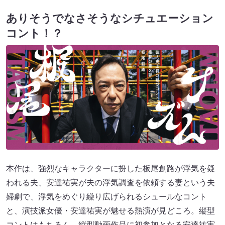
ありそうでなさそうなシチュエーション
コント！？
本作は、強烈なキャラクターに扮した板尾創路が浮気を疑
われる夫、安達祐実が夫の浮気調査を依頼する妻という夫
婦劇で、浮気をめぐり繰り広げられるシュールなコント
と、演技派女優・安達祐実が魅せる熱演が見どころ。縦型
コントはもちろん、縦型動画作品に初参加となる安達祐実