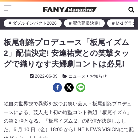
Menu
# ダブルインパクト2026
# 配信延長決定!
# M-1グラ
板尾創路プロデュース「板尾イズム
2」配信決定! 安達祐実との笑撃タッ
グで織りなす夫婦劇コントは必見!
2022-06-09
ニュース
お知らせ
独自の世界観で異彩を放つお笑い芸人・板尾創路プロデュ
ースによる、芸人史上初の縦型コント番組「板尾イズム」
の第 2 弾となる、「板尾イズム 2」の配信が決定しまし
た。6 月 10 日（金）18:00 からLINE NEWS VISIONにて配