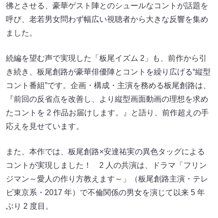
彿とさせる、豪華ゲスト陣とのシュールなコントが話題を
呼び、老若男女問わず幅広い視聴者から大きな反響を集め
ました。
続編を望む声で実現した「板尾イズム 2」も、前作から引
き続き、板尾創路が豪華俳優陣とコントを繰り広げる“縦型
コント番組”です。企画・構成・主演を務める板尾創路は、
『前回の反省点を改善し、より縦型画面動画の理想を求め
たコントを 2 作品お届けします。』と語り、前作超えの手
応えを見せています。
また、本作では、板尾創路×安達祐実の異色タッグによる
コントが実現しました！ 2 人の共演は、ドラマ「フリン
ジマン～愛人の作り方教えます～」（板尾創路主演・テレ
ビ東京系・2017 年）で不倫関係の男女を演じて以来 5 年
ぶり 2 度目。