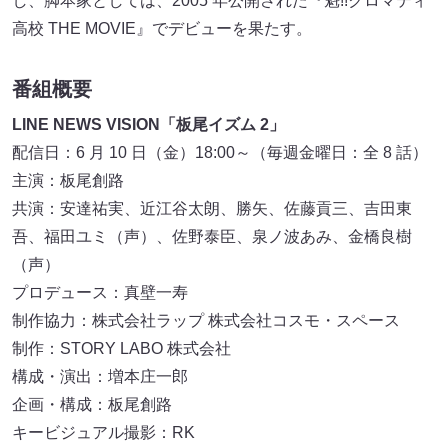
し、脚本家としては、2005 年公開された『魁!!クロマティ
高校 THE MOVIE』でデビューを果たす。
番組概要
LINE NEWS VISION「板尾イズム 2」
配信日：6 月 10 日（金）18:00～（毎週金曜日：全 8 話）
主演：板尾創路
共演：安達祐実、近江谷太朗、勝矢、佐藤貢三、吉田東
吾、福田ユミ（声）、佐野泰臣、泉ノ波あみ、金橋良樹
（声）
プロデュース：真壁一寿
制作協力：株式会社ラップ 株式会社コスモ・スペース
制作：STORY LABO 株式会社
構成・演出：増本庄一郎
企画・構成：板尾創路
キービジュアル撮影：RK