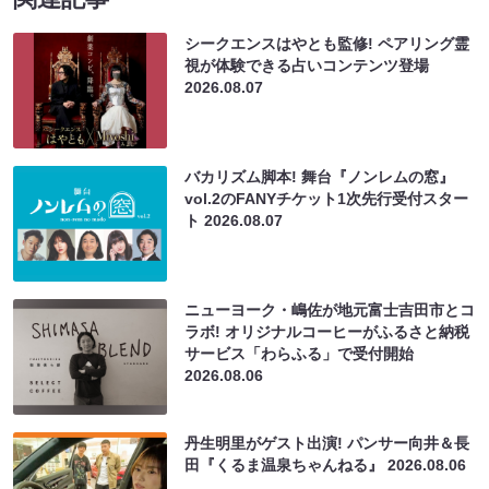
シークエンスはやとも監修! ペアリング霊
視が体験できる占いコンテンツ登場
2026.08.07
バカリズム脚本! 舞台『ノンレムの窓』
vol.2のFANYチケット1次先行受付スター
ト
2026.08.07
ニューヨーク・嶋佐が地元富士吉田市とコ
ラボ! オリジナルコーヒーがふるさと納税
サービス「わらふる」で受付開始
2026.08.06
丹生明里がゲスト出演! パンサー向井＆長
田『くるま温泉ちゃんねる』
2026.08.06