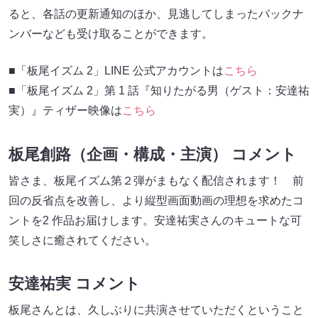
ると、各話の更新通知のほか、見逃してしまったバックナ
ンバーなども受け取ることができます。
■「板尾イズム 2」LINE 公式アカウントは
こちら
■「板尾イズム 2」第 1 話『知りたがる男（ゲスト：安達祐
実）』ティザー映像は
こちら
板尾創路（企画・構成・主演） コメント
皆さま、板尾イズム第２弾がまもなく配信されます！ 前
回の反省点を改善し、より縦型画面動画の理想を求めたコ
ントを2 作品お届けします。安達祐実さんのキュートな可
笑しさに癒されてください。
安達祐実 コメント
板尾さんとは、久しぶりに共演させていただくということ