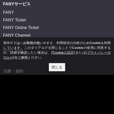
FANYサービス
FANY
FANY Ticket
FANY Online Ticket
FANY Channel
当サイトは、お客様の使いやすさ、利用状況の分析のためCookieを利用
FANY Crowdfunding
しています。このダイアログを閉じることでCookieの使用に同意する
FANY Mall
か、詳細を確認したい場合は、
[Cookieの設定]
または
[プライバシーポ
リシー]
をご参照ください。
FANY Commu
閉じる
法務・規約
プライバシーポリシー
反社会的勢力排除宣言
会社情報
吉本興業株式会社