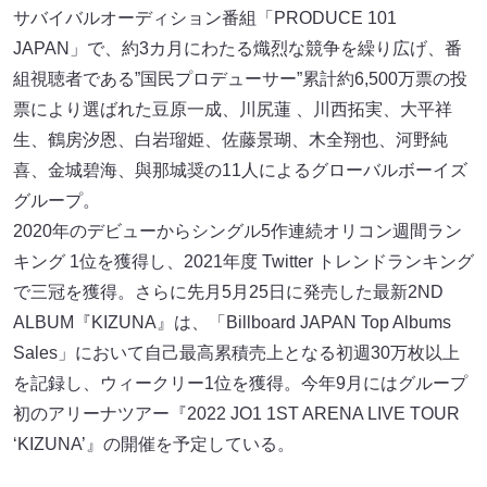
サバイバルオーディション番組「PRODUCE 101
JAPAN」で、約3カ月にわたる熾烈な競争を繰り広げ、番
組視聴者である”国民プロデューサー”累計約6,500万票の投
票により選ばれた豆原一成、川尻蓮 、川西拓実、大平祥
生、鶴房汐恩、白岩瑠姫、佐藤景瑚、木全翔也、河野純
喜、金城碧海、與那城奨の11人によるグローバルボーイズ
グループ。
2020年のデビューからシングル5作連続オリコン週間ラン
キング 1位を獲得し、2021年度 Twitter トレンドランキング
で三冠を獲得。さらに先月5月25日に発売した最新2ND
ALBUM『KIZUNA』は、「Billboard JAPAN Top Albums
Sales」において自己最高累積売上となる初週30万枚以上
を記録し、ウィークリー1位を獲得。今年9月にはグループ
初のアリーナツアー『2022 JO1 1ST ARENA LIVE TOUR
‘KIZUNA’』の開催を予定している。