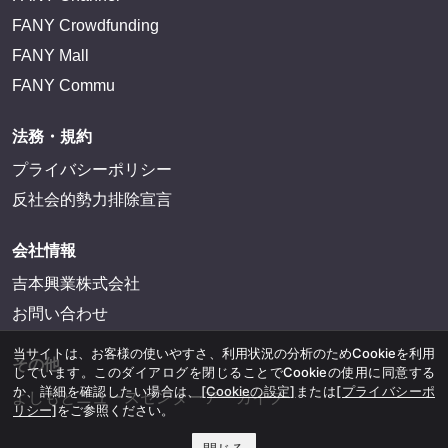
FANY Crowdfunding
FANY Mall
FANY Commu
法務・規約
プライバシーポリシー
反社会的勢力排除宣言
会社情報
吉本興業株式会社
お問い合わせ
当サイトは、お客様の使いやすさ、利用状況の分析のためCookieを利用
その他
しています。このダイアログを閉じることでCookieの使用に同意する
か、詳細を確認したい場合は、
[Cookieの設定]
または
[プライバシーポ
よしもとニュースセンターアーカイブ
リシー]
をご参照ください。