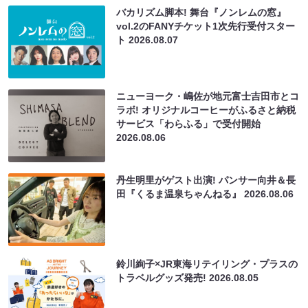
バカリズム脚本! 舞台『ノンレムの窓』
vol.2のFANYチケット1次先行受付スター
ト
2026.08.07
ニューヨーク・嶋佐が地元富士吉田市とコ
ラボ! オリジナルコーヒーがふるさと納税
サービス「わらふる」で受付開始
2026.08.06
丹生明里がゲスト出演! パンサー向井＆長
田『くるま温泉ちゃんねる』
2026.08.06
鈴川絢子×JR東海リテイリング・プラスの
トラベルグッズ発売!
2026.08.05