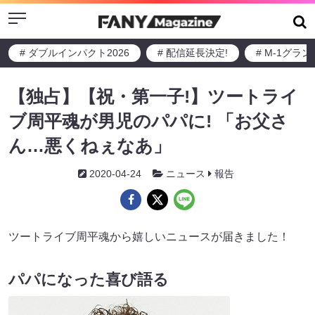
Menu
# ダブルインパクト2026
# 配信延長決定!
# M-1グラ
【独占】【祝・第一子!】ツートライ
ブ周平魂が男児のパパに! 「お父さ
ん…悪くねぇなあ」
2020-04-24
ニュース
報告
ツートライブ周平魂から嬉しいニュースが届きました！
パパになった喜び語る