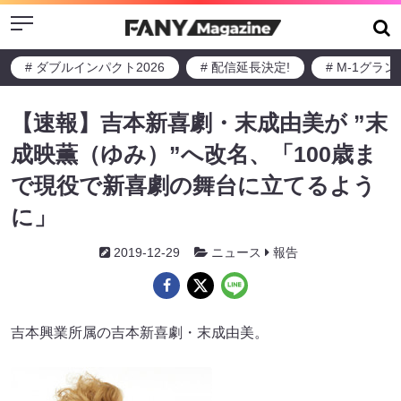
Menu
# ダブルインパクト2026
# 配信延長決定!
# M-1グラ
【速報】吉本新喜劇・末成由美が ”末
成映薫（ゆみ）”へ改名、「100歳ま
で現役で新喜劇の舞台に立てるよう
に」
2019-12-29
ニュース
報告
吉本興業所属の吉本新喜劇・末成由美。