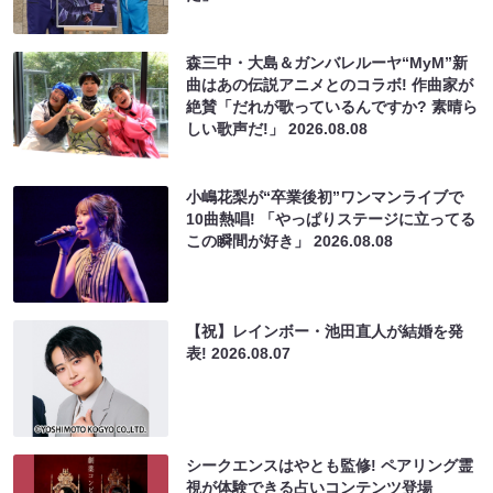
森三中・大島＆ガンバレルーヤ“MyM”新
曲はあの伝説アニメとのコラボ! 作曲家が
絶賛「だれが歌っているんですか? 素晴ら
しい歌声だ!」
2026.08.08
小嶋花梨が“卒業後初”ワンマンライブで
10曲熱唱! 「やっぱりステージに立ってる
この瞬間が好き」
2026.08.08
【祝】レインボー・池田直人が結婚を発
表!
2026.08.07
シークエンスはやとも監修! ペアリング霊
視が体験できる占いコンテンツ登場