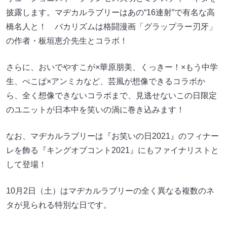
披露します。マヂカルラブリーはあの“16連射”で有名な高
橋名人と！ バカリズムは格闘漫画「グラップラー刃牙」
の作者・板垣恵介先生とコラボ！
さらに、おいでやすこが×華原朋美、くっきー！×もう中学
生、ぺこぱ×アンミカなど、芸風が想像できるコラボか
ら、全く想像できないコラボまで、見逃せないこの日限定
のユニットが日本中を笑いの渦に巻き込みます！
なお、マヂカルラブリーは『お笑いの日2021』のフィナー
レを飾る『キングオブコント2021』にもファイナリストと
して登場！
10月2日（土）はマヂカルラブリーの全く異なる複数のネ
タが見られる特別な日です。