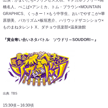
出演：かまいたち×プリンセス天功、マヂカルラブリー×高
橋名人、ぺこぱ×アンミカ、トム・ブラウン×MOUNTAIN
GRAPHICS、くっきー！×もう中学生、おいでやすこが×華
原朋美、バカリズム×板垣恵介、ハリウッドザコシショウ×
ものまねタレント X、ダチョウ倶楽部×温泉旅館
『賞金奪い合いネタバトル ソウドリ～SOUDORI～』
出典: TBS
15:30頃～16:30頃