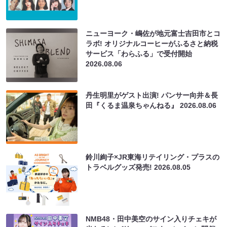
ニューヨーク・嶋佐が地元富士吉田市とコ
ラボ! オリジナルコーヒーがふるさと納税
サービス「わらふる」で受付開始
2026.08.06
丹生明里がゲスト出演! パンサー向井＆長
田『くるま温泉ちゃんねる』
2026.08.06
鈴川絢子×JR東海リテイリング・プラスの
トラベルグッズ発売!
2026.08.05
NMB48・田中美空のサイン入りチェキが