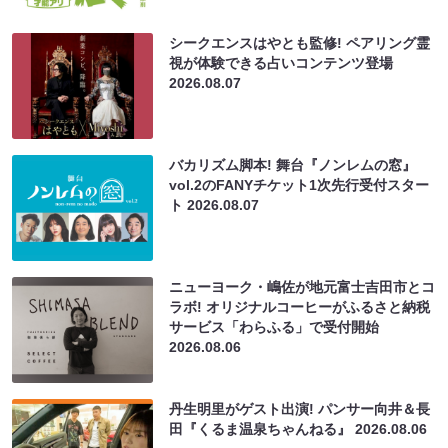
シークエンスはやとも監修! ペアリング霊
視が体験できる占いコンテンツ登場
2026.08.07
バカリズム脚本! 舞台『ノンレムの窓』
vol.2のFANYチケット1次先行受付スター
ト
2026.08.07
ニューヨーク・嶋佐が地元富士吉田市とコ
ラボ! オリジナルコーヒーがふるさと納税
サービス「わらふる」で受付開始
2026.08.06
丹生明里がゲスト出演! パンサー向井＆長
田『くるま温泉ちゃんねる』
2026.08.06