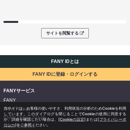
サイトを閲覧する
FANY IDとは
FANY IDに登録・ログインする
FANYサービス
FANY
当サイトは、お客様の使いやすさ、利用状況の分析のためCookieを利用
FANY Ticket
しています。このダイアログを閉じることでCookieの使用に同意する
FANY Online Ticket
か、詳細を確認したい場合は、
[Cookieの設定]
または
[プライバシーポ
リシー]
をご参照ください。
FANY Channel