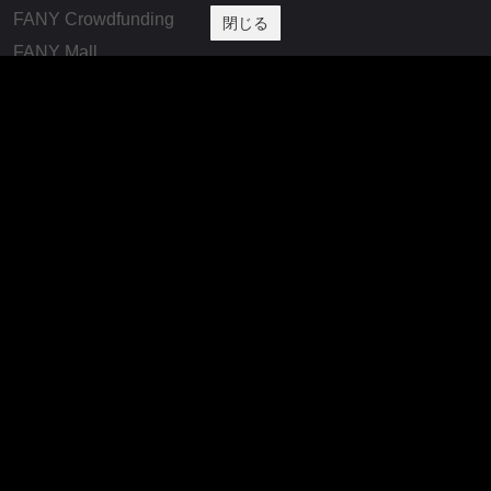
FANY Crowdfunding
閉じる
FANY Mall
FANY Commu
法務・規約
プライバシーポリシー
反社会的勢力排除宣言
会社情報
吉本興業株式会社
お問い合わせ
その他
よしもとニュースセンターアーカイブ