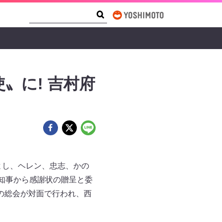
Search Form
Search
〟に! 吉村府
」
よし、ヘレン、忠志、かの
知事から感謝状の贈呈と委
の総会が対面で行われ、西