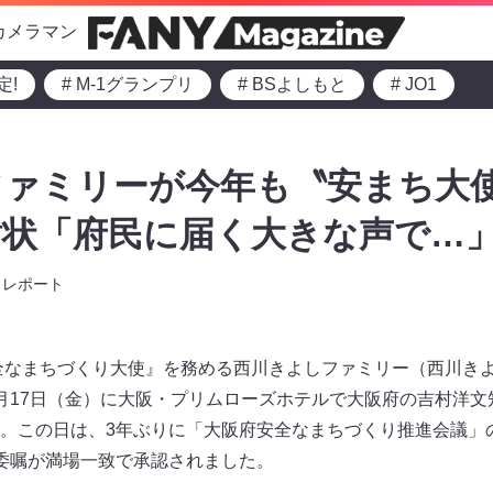
カメラマン
定!
# M-1グランプリ
# BSよしもと
# JO1
ァミリーが今年も〝安まち大使
謝状「府民に届く大きな声で…
レポート
安全なまちづくり大使』を務める西川きよしファミリー（西川き
月17日（金）に大阪・プリムローズホテルで大阪府の吉村洋文
。この日は、3年ぶりに「大阪府安全なまちづくり推進会議」
委嘱が満場一致で承認されました。