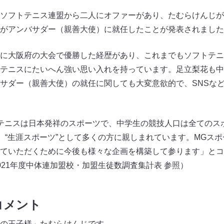
ソフトテニス連盟から二人にオファーがあり、たむらけんじが
がアンバサダー（親善大使）に就任したことが発表されました
に大阪府の大会で優勝した経歴があり、これまでもソフトテニス連
テニスにたいへん強い思い入れを持っています。足立梨花も中
サダー（親善大使）の就任に関しても大変意欲的で、SNSな
テニスは日本発祥のスポーツで、中学生の競技人口は全てのス
また、“生涯スポーツ”として多くの方に親しまれています。MGス
ていただくために今後も様々な企画を構築して参ります」とコ
021年度中体連加盟校・加盟生徒数調査集計表 参照）
コメント
の王子様」たむらけんじです。