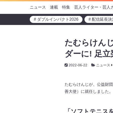
ニュース
連載
特集
芸人ライター・芸人
# ダブルインパクト2026
# 配信延長決
たむらけん
ダーに! 足
2022-06-22
ニュース
たむらけんじが、公益財団
善大使）に就任しました。
「ソフトテニス