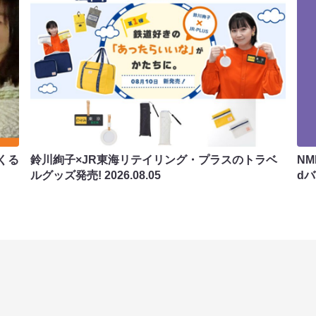
くる
鈴川絢子×JR東海リテイリング・プラスのトラベ
N
ルグッズ発売!
2026.08.05
d