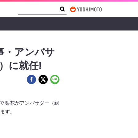
Search Form
Search
事・アンバサ
）に就任!
立梨花がアンバサダー（親
ます。