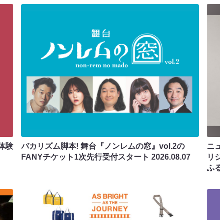
体験
バカリズム脚本! 舞台『ノンレムの窓』vol.2の
ニ
FANYチケット1次先行受付スタート
2026.08.07
リ
ふ