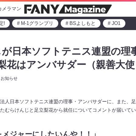
カメラマン
定!
# M-1グランプリ
# BSよしもと
# JO1
じが日本ソフトテニス連盟の理
立梨花はアンバサダー（親善大使
お知らせ
法人日本ソフトテニス連盟の理事・アンバサダーに、また、足
たむらけんじと足立梨花から就任についてコメントが届いてい
をメジャーにしたいんや！！」