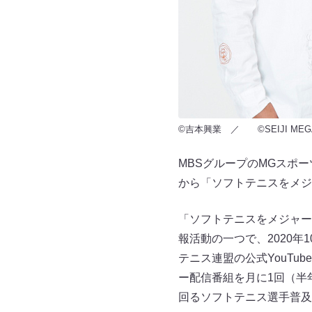
©吉本興業 ／ ©SEIJI MEG
MBSグループのMGスポ
から「ソフトテニスをメジ
「ソフトテニスをメジャー
報活動の一つで、2020
テニス連盟の公式YouTu
ー配信番組を月に1回（半
回るソフトテニス選手普及