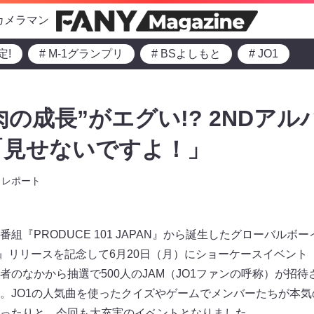
カメラマン
定!
# M-1グランプリ
# BSよしもと
# JO1
肉の成長”がエグい!? 2NDア
「見せないですよ！」
レポート
組『PRODUCE 101 JAPAN』から誕生したグローバルボ
』リリースを記念して6月20日（月）にショーケースイベント『PAR
者のなかから抽選で500人のJAM（JO1ファンの呼称）が招
。JO1の人気曲を使ったクイズやゲームでメンバーたちが本気
ったりと、今回も大充実のイベントとなりました。