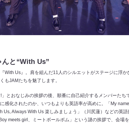
“With Us”
With Us』。肩を組んだ11人のシルエットがステージに浮
くもJAMたちを魅了します。
 ! JO1です!」とおなじみの挨拶の後、順番に自己紹介するメンバー
されたのか、いつもよりも英語率が高めに。「My name is Sky. 
ith Us, Always With Us 楽しみましょう」（川尻蓮）な
eman、Boy meets girl、ミートボールボム」という謎の挨拶で、