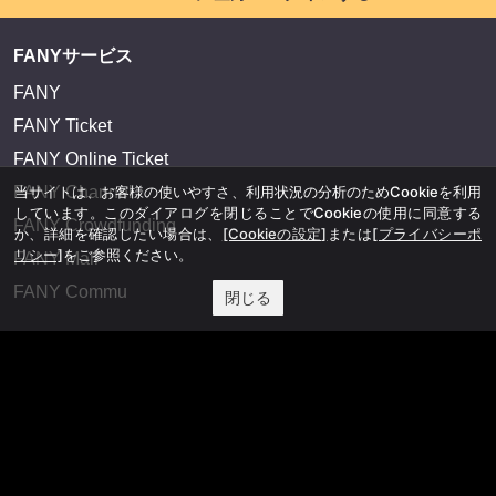
FANYサービス
FANY
FANY Ticket
FANY Online Ticket
FANY Channel
当サイトは、お客様の使いやすさ、利用状況の分析のためCookieを利用
しています。このダイアログを閉じることでCookieの使用に同意する
FANY Crowdfunding
か、詳細を確認したい場合は、
[Cookieの設定]
または
[プライバシーポ
リシー]
をご参照ください。
FANY Mall
FANY Commu
閉じる
法務・規約
プライバシーポリシー
反社会的勢力排除宣言
会社情報