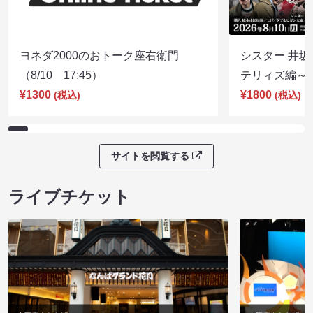
ヨネダ2000のおトーク座右衛門
シスター 井坂
（8/10 17:45）
テリィズ編～（8
¥1300
¥1800
(税込)
(税込)
サイトを閲覧する
ライブチケット