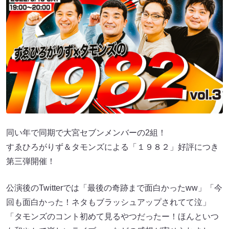
同い年で同期で大宮セブンメンバーの2組！
すゑひろがりず＆タモンズによる「１９８２」好評につき
第三弾開催！
公演後のTwitterでは「最後の奇跡まで面白かったww」「今
回も面白かった！ネタもブラッシュアップされてて泣」
「タモンズのコント初めて見るやつだったー！ほんといつ