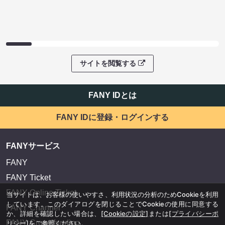
サイトを閲覧する
FANY IDとは
FANY IDに登録・ログインする
FANYサービス
FANY
FANY Ticket
FANY Online Ticket
当サイトは、お客様の使いやすさ、利用状況の分析のためCookieを利用
しています。このダイアログを閉じることでCookieの使用に同意する
FANY Channel
か、詳細を確認したい場合は、
[Cookieの設定]
または
[プライバシーポ
FANY Crowdfunding
リシー]
をご参照ください。