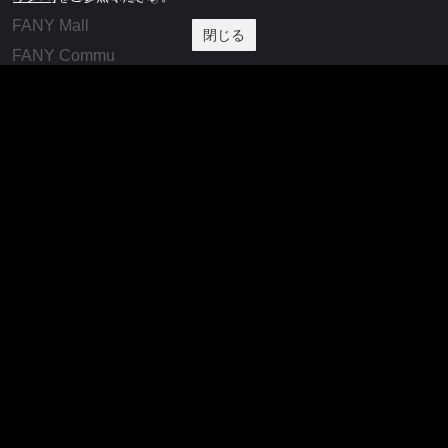
FANY Mall
閉じる
FANY Commu
法務・規約
プライバシーポリシー
反社会的勢力排除宣言
会社情報
吉本興業株式会社
お問い合わせ
その他
よしもとニュースセンターアーカイブ