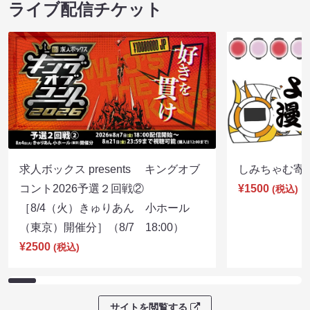
ライブ配信チケット
求人ボックス presents キングオブ
しみちゃむ寄席（
コント2026予選２回戦②
¥1500
(税込)
［8/4（火）きゅりあん 小ホール
（東京）開催分］（8/7 18:00）
¥2500
(税込)
サイトを閲覧する