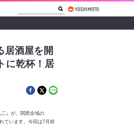
Search Form
Search
る居酒屋を開
トに乾杯！居
礼二』が、関西全域の
されています。今回は7月前