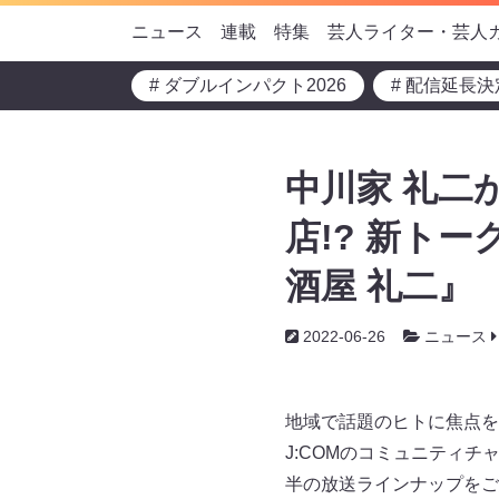
ニュース
連載
特集
芸人ライター・芸人
# ダブルインパクト2026
# 配信延長決
中川家 礼二
店!? 新ト
酒屋 礼二』
2022-06-26
ニュース
地域で話題のヒトに焦点を
J:COMのコミュニティチ
半の放送ラインナップをご