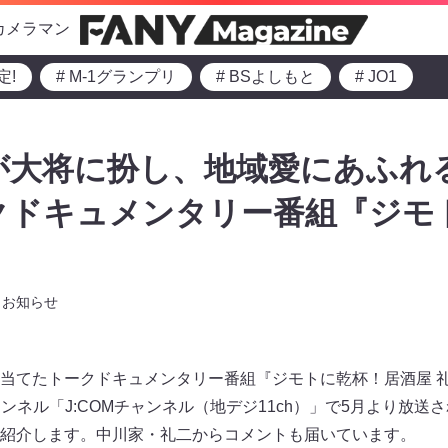
カメラマン
定!
# M-1グランプリ
# BSよしもと
# JO1
が大将に扮し、地域愛にあふれ
ークドキュメンタリー番組『ジモ
お知らせ
当てたトークドキュメンタリー番組『ジモトに乾杯！居酒屋 
ャンネル「J:COMチャンネル（地デジ11ch）」で5月より放送
紹介します。中川家・礼二からコメントも届いています。