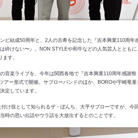
ンビ結成50周年と、2人の古希を記念した『吉本興業110周年感
は砕けない〜』。NON STYLEや和牛などの人気芸人ととも
ります。
の音楽ライブを、今年は関西各地で『吉本興業110周年感謝祭
って、ツアー形式で開催。サブローバンドのほか、BOROや宇崎竜
決定しています。
の火付け役として知られるザ・ぼんち、大平サブローですが、今
当時の思い出話やウラ話を大放出するとのことです。