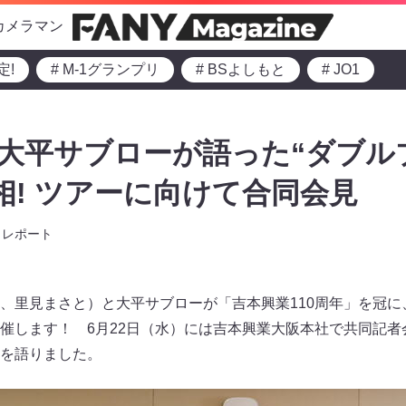
カメラマン
定!
# M-1グランプリ
# BSよしもと
# JO1
大平サブローが語った“ダブル
相! ツアーに向けて合同会見
レポート
、里見まさと）と大平サブローが「吉本興業110周年」を冠に
催します！ 6月22日（水）には吉本興業大阪本社で共同記者
を語りました。