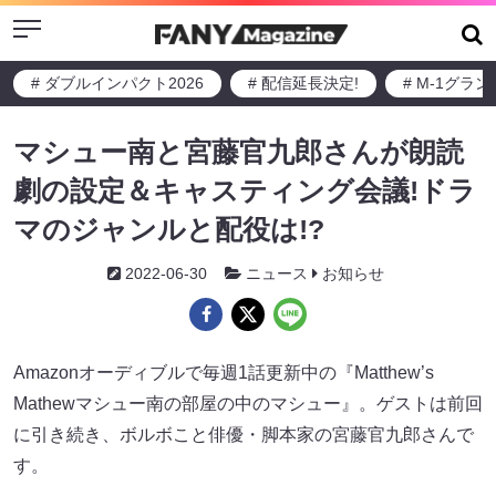
Menu
# ダブルインパクト2026
# 配信延長決定!
# M-1グラ
マシュー南と宮藤官九郎さんが朗読
劇の設定＆キャスティング会議!ドラ
マのジャンルと配役は!?
2022-06-30
ニュース
お知らせ
Amazonオーディブルで毎週1話更新中の『Matthew’s
Mathewマシュー南の部屋の中のマシュー』。ゲストは前回
に引き続き、ボルボこと俳優・脚本家の宮藤官九郎さんで
す。