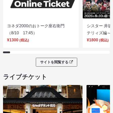
ヨネダ2000のおトーク座右衛門
シスター 井坂
（8/10 17:45）
テリィズ編～（8
¥1300
¥1800
(税込)
(税込)
サイトを閲覧する
ライブチケット