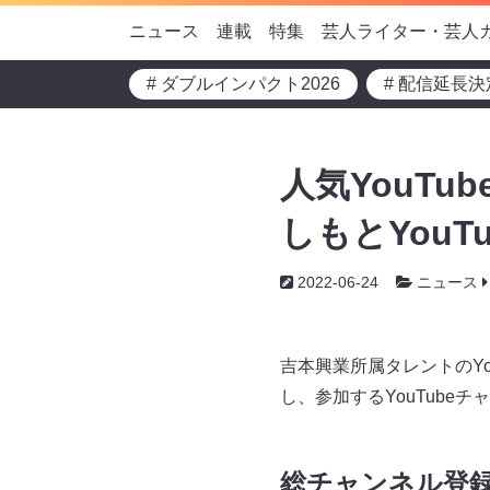
ニュース
連載
特集
芸人ライター・芸人
# ダブルインパクト2026
# 配信延長決
人気YouT
しもとYouT
2022-06-24
ニュース
吉本興業所属タレントのYo
し、参加するYouTube
総チャンネル登録者