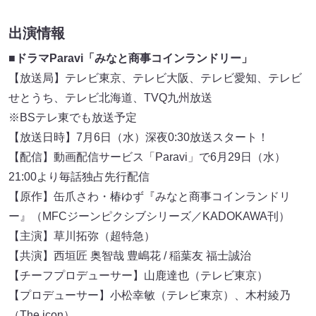
出演情報
■
ドラマParavi「みなと商事コインランドリー」
【放送局】テレビ東京、テレビ大阪、テレビ愛知、テレビ
せとうち、テレビ北海道、TVQ九州放送
※BSテレ東でも放送予定
【放送日時】7月6日（水）深夜0:30放送スタート！
【配信】動画配信サービス「Paravi」で6月29日（水）
21:00より毎話独占先行配信
【原作】缶爪さわ・椿ゆず『みなと商事コインランドリ
ー』（MFCジーンピクシブシリーズ／KADOKAWA刊）
【主演】草川拓弥（超特急）
【共演】西垣匠 奥智哉 豊嶋花 / 稲葉友 福士誠治
【チーフプロデューサー】山鹿達也（テレビ東京）
【プロデューサー】小松幸敏（テレビ東京）、木村綾乃
（The icon）