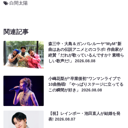
白間太陽
関連記事
森三中・大島＆ガンバレルーヤ“MyM”新
曲はあの伝説アニメとのコラボ! 作曲家が
絶賛「だれが歌っているんですか? 素晴ら
しい歌声だ!」
2026.08.08
小嶋花梨が“卒業後初”ワンマンライブで
10曲熱唱! 「やっぱりステージに立ってる
この瞬間が好き」
2026.08.08
【祝】レインボー・池田直人が結婚を発
表!
2026.08.07