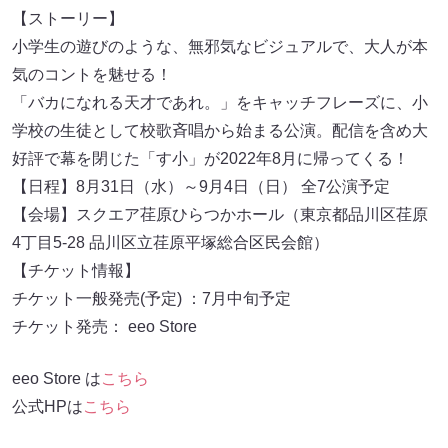
【ストーリー】
小学生の遊びのような、無邪気なビジュアルで、大人が本
気のコントを魅せる！
「バカになれる天才であれ。」をキャッチフレーズに、小
学校の生徒として校歌斉唱から始まる公演。配信を含め大
好評で幕を閉じた「す小」が2022年8月に帰ってくる！
【日程】8月31日（水）～9月4日（日） 全7公演予定
【会場】スクエア荏原ひらつかホール（東京都品川区荏原
4丁目5-28 品川区立荏原平塚総合区民会館）
【チケット情報】
チケット一般発売(予定) ：7月中旬予定
チケット発売： eeo Store
eeo Store は
こちら
公式HPは
こちら