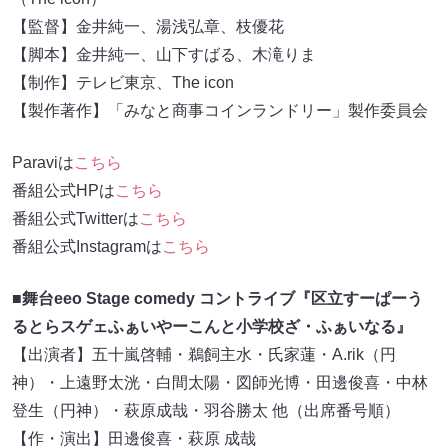
【監督】金井純一、湯浅弘章、枝優花
【脚本】金井純一、山下すばる、木滝りま
【制作】テレビ東京、The icon
【製作著作】「みなと商事コインランドリー」製作委員会
Paraviは
こちら
番組公式HPは
こちら
番組公式Twitterは
こちら
番組公式Instagramは
こちら
■
舞台eeo Stage comedy コントライブ『区立すーぱーう
るとらスゲェふぁいやーこんと小学校ざ・ふぁいなる』
【出演者】五十嵐啓輔・鵜飼主水・氏家蓮・A.rik（円
神）・上遠野太洸・白間太陽・図師光博・田邊俊喜・中林
登生（円神）・萩原成哉・羽谷勝太 他（出席番号順）
【作・演出】田邊俊喜・萩原 成哉