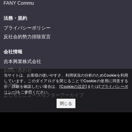
FANY Commu
法務・規約
プライバシーポリシー
反社会的勢力排除宣言
会社情報
吉本興業株式会社
お問い合わせ
当サイトは、お客様の使いやすさ、利用状況の分析のためCookieを利用
しています。このダイアログを閉じることでCookieの使用に同意する
その他
か、詳細を確認したい場合は、
[Cookieの設定]
または
[プライバシーポ
リシー]
をご参照ください。
よしもとニュースセンターアーカイブ
閉じる
©YOSHIMOTO KOGYO, All Rights Reserved.