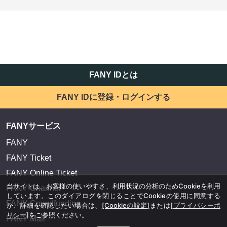
FANY IDとは
FANY IDに登録・ログインする
FANYサービス
FANY
FANY Ticket
FANY Online Ticket
当サイトは、お客様の使いやすさ、利用状況の分析のためCookieを利用
FANY Channel
しています。このダイアログを閉じることでCookieの使用に同意する
FANY Crowdfunding
か、詳細を確認したい場合は、
[Cookieの設定]
または
[プライバシーポ
リシー]
をご参照ください。
FANY Mall