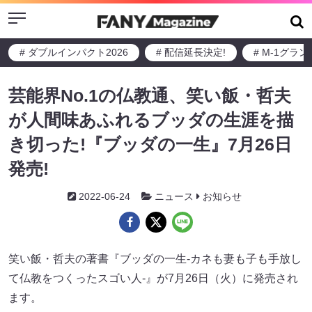
Menu
# ダブルインパクト2026
# 配信延長決定!
# M-1グラ
芸能界No.1の仏教通、笑い飯・哲夫
が人間味あふれるブッダの生涯を描
き切った!『ブッダの一生』7月26日
発売!
2022-06-24
ニュース
お知らせ
笑い飯・哲夫の著書『ブッダの一生-カネも妻も子も手放し
て仏教をつくったスゴい人-』が7月26日（火）に発売され
ます。