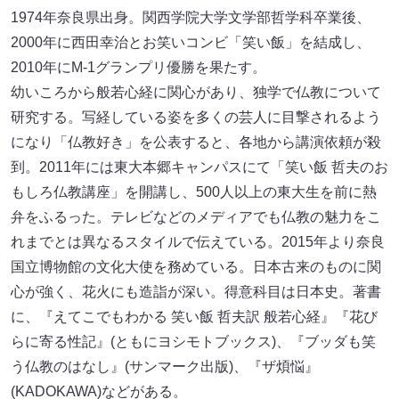
1974年奈良県出身。関西学院大学文学部哲学科卒業後、
2000年に西田幸治とお笑いコンビ「笑い飯」を結成し、
2010年にM-1グランプリ優勝を果たす。
幼いころから般若心経に関心があり、独学で仏教について
研究する。写経している姿を多くの芸人に目撃されるよう
になり「仏教好き」を公表すると、各地から講演依頼が殺
到。2011年には東大本郷キャンパスにて「笑い飯 哲夫のお
もしろ仏教講座」を開講し、500人以上の東大生を前に熱
弁をふるった。テレビなどのメディアでも仏教の魅力をこ
れまでとは異なるスタイルで伝えている。2015年より奈良
国立博物館の文化大使を務めている。日本古来のものに関
心が強く、花火にも造詣が深い。得意科目は日本史。著書
に、『えてこでもわかる 笑い飯 哲夫訳 般若心経』『花び
らに寄る性記』(ともにヨシモトブックス)、『ブッダも笑
う仏教のはなし』(サンマーク出版)、『ザ煩悩』
(KADOKAWA)などがある。