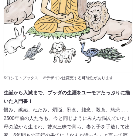
©ヨシモトブックス ※デザインは変更する可能性があります
生誕から入滅まで、ブッダの生涯をユーモアたっぷりに描
いた入門書！
恨み、嫉妬、ねたみ、煩悩、邪念、雑念、殺意、慈悲……
2500年前の人たちも、今と同じようにみんな悩んでいた！
母の脇から生まれ、贅沢三昧で育ち、妻と子を手放して出
家、6年間もの苦行の果てに「なんか違った」と言って辞