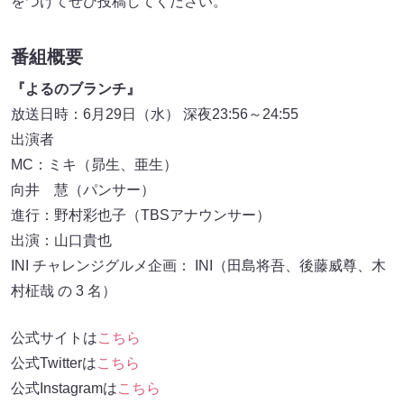
をつけてぜひ投稿してください。
番組概要
『よるのブランチ』
放送日時：6月29日（水） 深夜23:56～24:55
出演者
MC：ミキ（昴生、亜生）
向井 慧（パンサー）
進行：野村彩也子（TBSアナウンサー）
出演：山口貴也
INI チャレンジグルメ企画： INI（田島将吾、後藤威尊、木
村柾哉 の 3 名）
公式サイトは
こちら
公式Twitterは
こちら
公式Instagramは
こちら