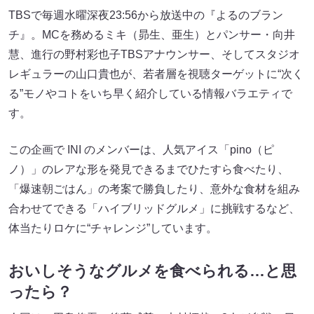
TBSで毎週水曜深夜23:56から放送中の『よるのブラン
チ』。MCを務めるミキ（昴生、亜生）とパンサー・向井
慧、進行の野村彩也子TBSアナウンサー、そしてスタジオ
レギュラーの山口貴也が、若者層を視聴ターゲットに“次く
る”モノやコトをいち早く紹介している情報バラエティで
す。
この企画で INI のメンバーは、人気アイス「pino（ピ
ノ）」のレアな形を発見できるまでひたすら食べたり、
「爆速朝ごはん」の考案で勝負したり、意外な食材を組み
合わせてできる「ハイブリッドグルメ」に挑戦するなど、
体当たりロケに“チャレンジ”しています。
おいしそうなグルメを食べられる…と思
ったら？