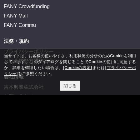
FANY Crowdfunding
FANY Mall
FANY Commu
法務・規約
プライバシーポリシー
当サイトは、お客様の使いやすさ、利用状況の分析のためCookieを利用
反社会的勢力排除宣言
しています。このダイアログを閉じることでCookieの使用に同意する
か、詳細を確認したい場合は、
[Cookieの設定]
または
[プライバシーポ
リシー]
をご参照ください。
会社情報
閉じる
吉本興業株式会社
お問い合わせ
その他
よしもとニュースセンターアーカイブ