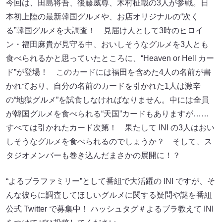
今回は、田島将吾、後藤威尊、木村柾哉の3人が参戦。日
本初上陸の最新韓国グルメや、お店オリジナルの“次く
る”韓国グルメを大調査！ 見届け人として3時のヒロイ
ン・福田麻貴が見守る中、おいしそうなグルメを3人とも
食べられるかと思っていたところに、“Heaven or Hell カー
ド”が登場！ このカードには福田を含めた4人の名前が書
かれており、自分の名前のカードを引かれた1人は激辛
の“地獄グルメ”を試食しなければなりません。中には全員
が韓国グルメを食べられる“天国”カードもありますが……
すべては引かれたカード次第！ 果たして INI の3人はおい
しそうなグルメを食べられるのでしょうか？ そして、ス
タジオメンバーも巻き込んだまさかの展開に！？
“よるブラファミリー”として番組で大活躍の INI ですが、そ
んな彼らに調査してほしいグルメに関する疑問や謎を番組
公式 Twitter で募集中！ ハッシュタグ＃よるブラ教えて INI