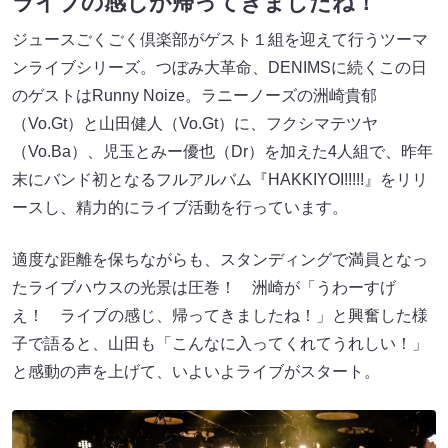
ライブの感じが帰ってきましたね！
ジュースごくごく倶楽部がゲスト１組を迎えて行うツーマ
ンライブシリーズ。つぼみ大革命、DENIMSに続くこの日
のゲストはRunny Noize。ラニーノーズの洲崎貴郁
（Vo.Gt）と山田健人（Vo.Gt）に、フクシマテツヤ
（Vo.Ba）、児玉とみー優也（Dr）を加えた4人組で、昨年
末にバンド初となるフルアルバム『HAKKIYOI!!!!!』をリリ
ースし、精力的にライブ活動を行っています。
適度な距離を保ちながらも、スタンディングで満員となっ
たライブハウスの光景は圧巻！ 洲崎が「うわーすげ
え！ ライブの感じ、帰ってきましたね！」と興奮した様
子で語ると、山田も「こんなに入ってくれてうれしい！」
と感動の声を上げて、いよいよライブがスタート。