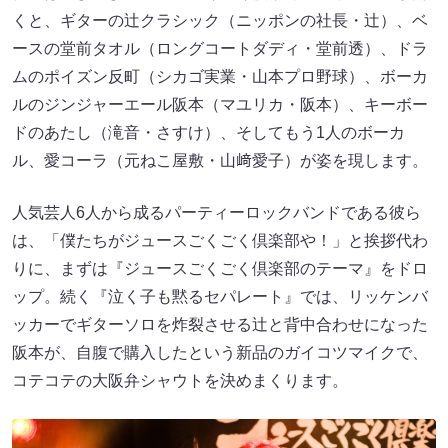
くと、ギターの辻クラシック（ニッポンの社長・辻）、ベ
ースの堂前タオル（ロングコートダディ・堂前透）、ドラ
ムのポイズン反町（シカゴ実業・山本プロ野球）、ボーカ
ルのジンジャーエール阪本（マユリカ・阪本）、キーボー
ドのあたし（滝音・さすけ）、そしてもう1人のボーカ
ル、愛コーラ（元ねこ屋敷・山﨑愛子）が姿を現します。
人気芸人6人から成るパーティーロックバンドである彼ら
は、「僕たちがジュースごくごく倶楽部や！」と挨拶代わ
りに、まずは『ジュースごくごく倶楽部のテーマ』をドロ
ップ。続く『泣く子も黙るセパレート』では、リッケンバ
ッカーでギターソロを炸裂させる辻と背中合わせになった
阪本が、自腹で購入したという新品のガイコツマイクで、
コテコテの大阪弁シャウトを決めまくります。