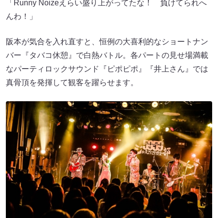
「Runny Noizeえらい盛り上がってたな！ 負けてられへ
んわ！」
阪本が気合を入れ直すと、恒例の大喜利的なショートナン
バー『タバコ休憩』で白熱バトル。各パートの見せ場満載
なパーティロックサウンド『ピポピポ』『井上さん』では
真骨頂を発揮して観客を躍らせます。