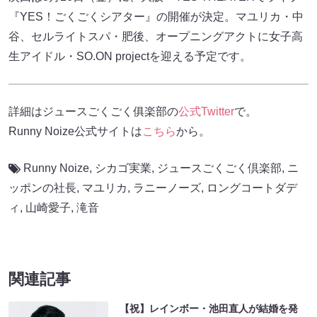
『YES！ごくごくシアター』の開催が決定。マユリカ・中
谷、セルライトスパ・肥後、オープニングアクトに女子高
生アイドル・SO.ON projectを迎える予定です。
詳細はジュースごくごく俱楽部の
公式Twitter
で。
Runny Noize公式サイトは
こちら
から。
Runny Noize
,
シカゴ実業
,
ジュースごくごく倶楽部
,
ニ
ッポンの社長
,
マユリカ
,
ラニーノーズ
,
ロングコートダデ
ィ
,
山崎愛子
,
滝音
関連記事
【祝】レインボー・池田直人が結婚を発