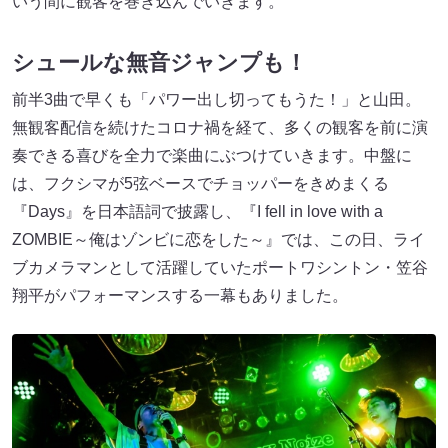
いう間に観客を巻き込んでいきます。
シュールな無音ジャンプも！
前半3曲で早くも「パワー出し切ってもうた！」と山田。
無観客配信を続けたコロナ禍を経て、多くの観客を前に演
奏できる喜びを全力で楽曲にぶつけていきます。中盤に
は、フクシマが5弦ベースでチョッパーをきめまくる
『Days』を日本語詞で披露し、『I fell in love with a
ZOMBIE～俺はゾンビに恋をした～』では、この日、ライ
ブカメラマンとして活躍していたポートワシントン・笠谷
翔平がパフォーマンスする一幕もありました。