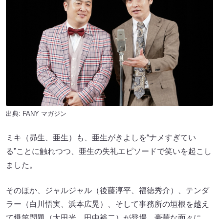
出典:
FANY マガジン
ミキ（昴生、亜生）も、亜生がきよしを“ナメすぎてい
る”ことに触れつつ、亜生の失礼エピソードで笑いを起こし
ました。
そのほか、ジャルジャル（後藤淳平、福徳秀介）、テンダ
ラー（白川悟実、浜本広晃）、そして事務所の垣根を越え
て爆笑問題（太田光、田中裕二）が登場。豪華な面々に、