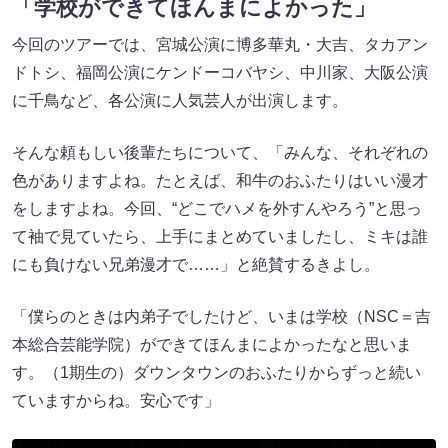
「学校ができてほんまによかった」
今回のツアーでは、宮城公演に博多華丸・大吉、タカアン
ドトシ、福岡公演にケンドーコバヤシ、中川家、大阪公演
に千鳥など、各公演に人気芸人が出演します。
そんな頼もしい後輩たちについて、「みんな、それぞれの
色がありますよね。たとえば、和牛のおふたりはいい漫才
をしますよね。今回、“どこでハメを外すんやろう”と思っ
て袖で見ていたら、上手にまとめていましたし、ミキは誰
にも負けない兄弟漫才で……」と絶賛するきよし。
「僕らのときは内弟子でしたけど、いまは学校（NSC＝吉
本総合芸能学院）ができてほんまによかったなと思いま
す。（1期生の）ダウンタウンのおふたりからずっと続い
ていますからね。安心です」