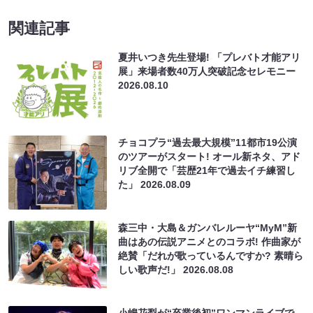
関連記事
夏井いつき先生登場! 「プレバト才能アリ
展」来場者数40万人突破記念セレモニー
2026.08.10
チョコプラ“過去最大規模”11都市19公演
のツアーがスタート! オール新ネタ、アド
リブ全開で「芸歴21年で過去イチ練習し
た」
2026.08.09
森三中・大島＆ガンバレルーヤ“MyM”新
曲はあの伝説アニメとのコラボ! 作曲家が
絶賛「だれが歌っているんですか? 素晴ら
しい歌声だ!」
2026.08.08
小嶋花梨が“卒業後初”ワンマンライブで