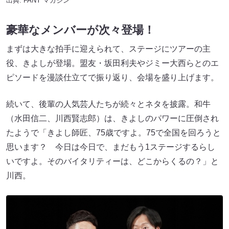
出典:
FANY マガジン
豪華なメンバーが次々登場！
まずは大きな拍手に迎えられて、ステージにツアーの主
役、きよしが登場。盟友・坂田利夫やジミー大西らとのエ
ピソードを漫談仕立てで振り返り、会場を盛り上げます。
続いて、後輩の人気芸人たちが続々とネタを披露。和牛
（水田信二、川西賢志郎）は、きよしのパワーに圧倒され
たようで「きよし師匠、75歳ですよ。75で全国を回ろうと
思います？ 今日は今日で、まだもう1ステージするらし
いですよ。そのバイタリティーは、どこからくるの？」と
川西。