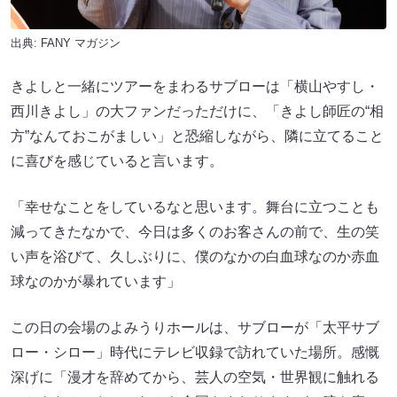
出典:
FANY マガジン
きよしと一緒にツアーをまわるサブローは「横山やすし・
西川きよし」の大ファンだっただけに、「きよし師匠の“相
方”なんておこがましい」と恐縮しながら、隣に立てること
に喜びを感じていると言います。
「幸せなことをしているなと思います。舞台に立つことも
減ってきたなかで、今日は多くのお客さんの前で、生の笑
い声を浴びて、久しぶりに、僕のなかの白血球なのか赤血
球なのかが暴れています」
この日の会場のよみうりホールは、サブローが「太平サブ
ロー・シロー」時代にテレビ収録で訪れていた場所。感慨
深げに「漫才を辞めてから、芸人の空気・世界観に触れる