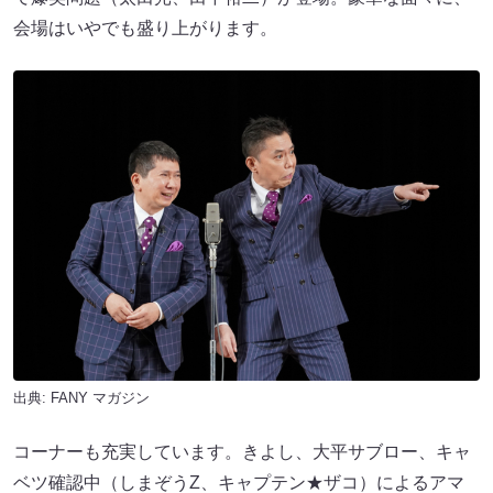
会場はいやでも盛り上がります。
出典:
FANY マガジン
コーナーも充実しています。きよし、大平サブロー、キャ
ベツ確認中（しまぞうZ、キャプテン★ザコ）によるアマ