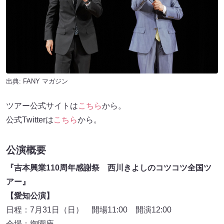
出典:
FANY マガジン
ツアー公式サイトは
こちら
から。
公式Twitterは
こちら
から。
公演概要
『吉本興業110周年感謝祭 西川きよしのコツコツ全国ツ
アー』
【愛知公演】
日程：7月31日（日） 開場11:00 開演12:00
会場：御園座