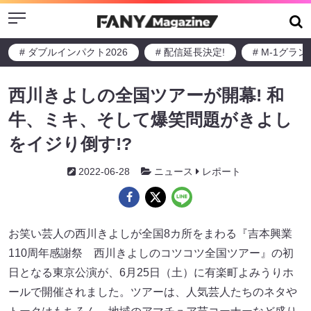
Menu
# ダブルインパクト2026
# 配信延長決定!
# M-1グラ
西川きよしの全国ツアーが開幕! 和
牛、ミキ、そして爆笑問題がきよし
をイジり倒す!?
2022-06-28
ニュース
レポート
お笑い芸人の西川きよしが全国8カ所をまわる『吉本興業
110周年感謝祭 西川きよしのコツコツ全国ツアー』の初
日となる東京公演が、6月25日（土）に有楽町よみうりホ
ールで開催されました。ツアーは、人気芸人たちのネタや