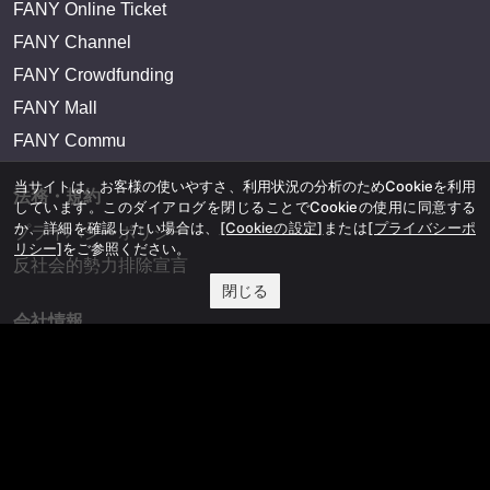
FANY Online Ticket
FANY Channel
FANY Crowdfunding
FANY Mall
FANY Commu
当サイトは、お客様の使いやすさ、利用状況の分析のためCookieを利用
法務・規約
しています。このダイアログを閉じることでCookieの使用に同意する
か、詳細を確認したい場合は、
[Cookieの設定]
または
[プライバシーポ
プライバシーポリシー
リシー]
をご参照ください。
反社会的勢力排除宣言
閉じる
会社情報
吉本興業株式会社
お問い合わせ
その他
よしもとニュースセンターアーカイブ