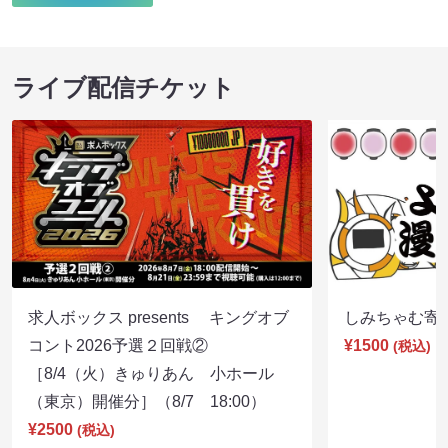
ライブ配信チケット
求人ボックス presents キングオブ
しみちゃむ寄席（
コント2026予選２回戦②
¥1500
(税込)
［8/4（火）きゅりあん 小ホール
（東京）開催分］（8/7 18:00）
¥2500
(税込)