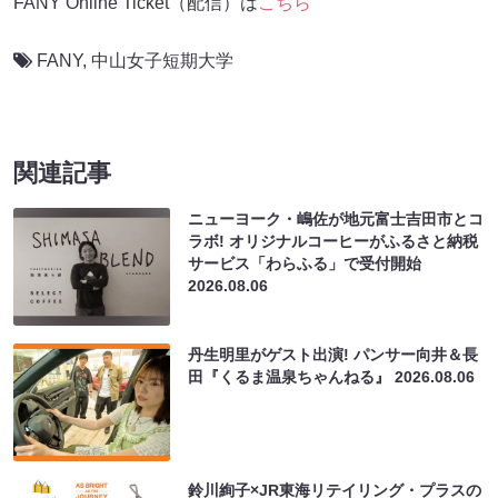
FANY Online Ticket（配信）は
こちら
FANY
,
中山女子短期大学
関連記事
ニューヨーク・嶋佐が地元富士吉田市とコ
ラボ! オリジナルコーヒーがふるさと納税
サービス「わらふる」で受付開始
2026.08.06
丹生明里がゲスト出演! パンサー向井＆長
田『くるま温泉ちゃんねる』
2026.08.06
鈴川絢子×JR東海リテイリング・プラスの