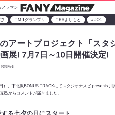
カメラマン
定!
# M-1グランプリ
# BSよしもと
# JO1
原のアートプロジェクト「スタ
展! 7月7日～10日開催決定!
お知らせ
日）、下北沢BONUS TRACKにてスタジオナスビ present
克己からコメントが届きました。
愛する七夕の日にスタート