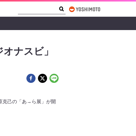
Search Form
Search
ジオナスビ」
s 川原克己の「あ→ら展」が開