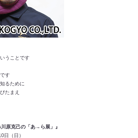
いうことです
です
知るために
びたまえ
nts川原克己の「あ→ら展」』
10日（日）