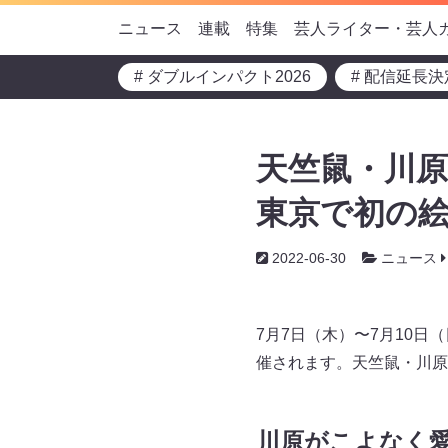
ニュース
連載
特集
芸人ライター・芸人
# ダブルインパクト2026
# 配信延長決
天竺鼠・川
東京で初の絵画
2022-06-30
ニュース
7月7日（木）〜7月10日（
催されます。天竺鼠・川原
川原がこよなく