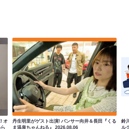
 オ
丹生明里がゲスト出演! パンサー向井＆長田『くる
鈴
わら
ま温泉ちゃんねる』
2026.08.06
ル