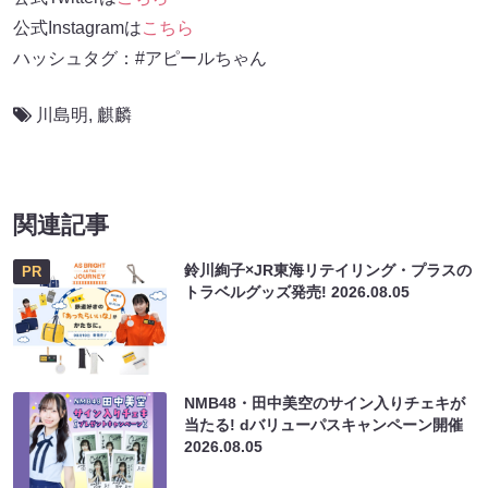
公式Instagramは
こちら
ハッシュタグ：#アピールちゃん
川島明
,
麒麟
関連記事
鈴川絢子×JR東海リテイリング・プラスの
PR
トラベルグッズ発売!
2026.08.05
NMB48・田中美空のサイン入りチェキが
当たる! dバリューパスキャンペーン開催
2026.08.05