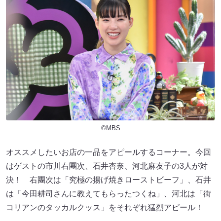
©MBS
オススメしたいお店の一品をアピールするコーナー。今回
はゲストの市川右團次、石井杏奈、河北麻友子の3人が対
決！ 右團次は「究極の揚げ焼きローストビーフ」、石井
は「今田耕司さんに教えてもらったつくね」、河北は「街
コリアンのタッカルクッス」をそれぞれ猛烈アピール！