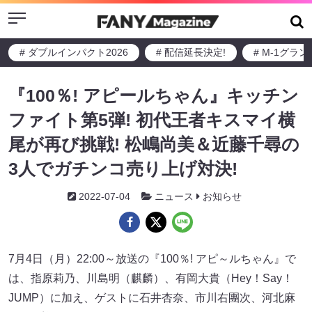
Menu
# ダブルインパクト2026
# 配信延長決定!
# M-1グラ
『100％! アピールちゃん』キッチン
ファイト第5弾! 初代王者キスマイ横
尾が再び挑戦! 松嶋尚美＆近藤千尋の
3人でガチンコ売り上げ対決!
2022-07-04
ニュース
お知らせ
7月4日（月）22:00～放送の『100％! アピ～ルちゃん』で
は、指原莉乃、川島明（麒麟）、有岡大貴（Hey！Say！
JUMP）に加え、ゲストに石井杏奈、市川右團次、河北麻