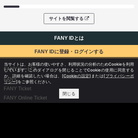
サイトを閲覧する
FANY IDとは
FANY IDに登録・ログインする
当サイトは、お客様の使いやすさ、利用状況の分析のためCookieを利用
FANYサービス
しています。このダイアログを閉じることでCookieの使用に同意する
か、詳細を確認したい場合は、
[Cookieの設定]
または
[プライバシーポ
FANY
リシー]
をご参照ください。
FANY Ticket
閉じる
FANY Online Ticket
FANY Channel
FANY Crowdfunding
FANY Mall
FANY Commu