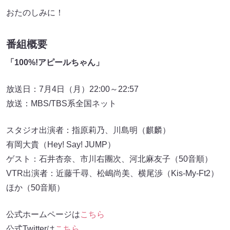
おたのしみに！
番組概要
「100%!アピールちゃん」
放送日：7月4日（月）22:00～22:57
放送：MBS/TBS系全国ネット
スタジオ出演者：指原莉乃、川島明（麒麟）
有岡大貴（Hey! Say! JUMP）
ゲスト：石井杏奈、市川右團次、河北麻友子（50音順）
VTR出演者：近藤千尋、松嶋尚美、横尾渉（Kis-My-Ft2）
ほか（50音順）
公式ホームページは
こちら
公式Twitterは
こちら