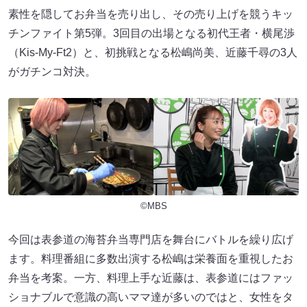
素性を隠してお弁当を売り出し、その売り上げを競うキッ
チンファイト第5弾。3回目の出場となる初代王者・横尾渉
（Kis-My-Ft2）と、初挑戦となる松嶋尚美、近藤千尋の3人
がガチンコ対決。
©MBS
今回は表参道の海苔弁当専門店を舞台にバトルを繰り広げ
ます。料理番組に多数出演する松嶋は栄養面を重視したお
弁当を考案。一方、料理上手な近藤は、表参道にはファッ
ショナブルで意識の高いママ達が多いのではと、女性をタ