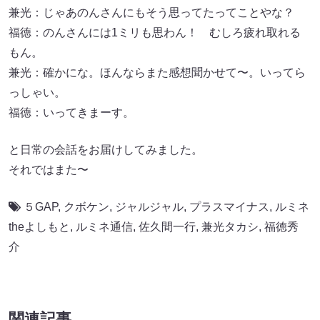
兼光：じゃあのんさんにもそう思ってたってことやな？
福徳：のんさんには1ミリも思わん！ むしろ疲れ取れる
もん。
兼光：確かにな。ほんならまた感想聞かせて〜。いってら
っしゃい。
福徳：いってきまーす。
と日常の会話をお届けしてみました。
それではまた〜
５GAP
,
クボケン
,
ジャルジャル
,
プラスマイナス
,
ルミネ
theよしもと
,
ルミネ通信
,
佐久間一行
,
兼光タカシ
,
福徳秀
介
関連記事