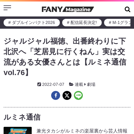
Menu
# ダブルインパクト2026
# 配信延長決定!
# M-1グラ
ジャルジャル福徳、出番終わりに下
北沢へ「芝居見に行くねん」実は交
流がある女優さんとは【ルミネ通信
vol.76】
2022-07-07
連載
劇場
ルミネ通信
兼光タカシがルミネの楽屋裏から芸人情報