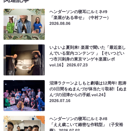
ヘンダーソンの寝耳にルミネ#9
「楽屋がある幸せ」（中村フー）
2026.08.06
いよいよ夏到来! 楽屋で聞いた「最近楽し
んでいる室内コンテンツ 」【そいつどい
つ市川刺身の東京マンゲキ楽屋レポ
vol.16】
2026.07.23
沼津ラクーンよしもと劇場は12周年! 怒涛
の3日間をぬまんづが体当たり取材!【ぬま
んづの沼津からの手紙 vol.24】
2026.07.16
ヘンダーソンの寝耳にルミネ#8
「ええ歳こいて緻密な作戦型」（子安裕
樹）
2026.07.02