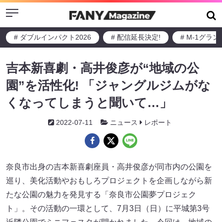
Menu
# ダブルインパクト2026
# 配信延長決定!
# M-1グラ
吉本新喜劇・高井俊彦が“地域の公
園”を活性化! 「ジャングルジムがな
くなってしまうと聞いて…」
2022-07-11
ニュース
レポート
奈良市出身の吉本新喜劇座員・高井俊彦が同市内の公園を
巡り、美化活動やおもしろプロジェクトを企画しながら新
たな公園の魅力を発見する「奈良市公園夢プロジェク
ト」。その活動の一環として、7月3日（日）に平城第3号