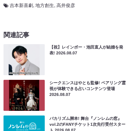
吉本新喜劇
,
地方創生
,
高井俊彦
関連記事
【祝】レインボー・池田直人が結婚を発
表!
2026.08.07
シークエンスはやとも監修! ペアリング霊
視が体験できる占いコンテンツ登場
2026.08.07
バカリズム脚本! 舞台『ノンレムの窓』
vol.2のFANYチケット1次先行受付スター
ト
2026.08.07