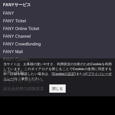
FANYサービス
FANY
FANY Ticket
FANY Online Ticket
FANY Channel
FANY Crowdfunding
FANY Mall
FANY Commu
当サイトは、お客様の使いやすさ、利用状況の分析のためCookieを利用
しています。このダイアログを閉じることでCookieの使用に同意する
法務・規約
か、詳細を確認したい場合は、
[Cookieの設定]
または
[プライバシーポ
リシー]
をご参照ください。
プライバシーポリシー
閉じる
反社会的勢力排除宣言
会社情報
吉本興業株式会社