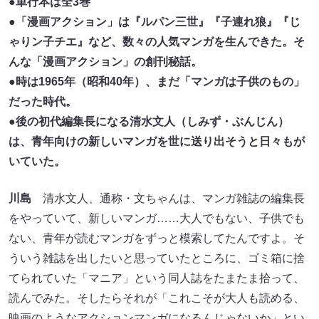
●単行本は全3巻
●「漫画アクション」は『ルパン三世』『子連れ狼』『じ
ゃりン子チエ』など、数々の人気マンガを生んできた。そ
んな「漫画アクション」の創刊秘話。
●時は1965年（昭和40年）、まだ「マンガは子供のもの」
だった時代。
●後の初代編集長になる清水文人（しみず・ぶんじん）
は、青年向けの新しいマンガを世に送り出そうと日々もが
いていた。
川島
清水文人、通称・文ちゃんは、マンガ雑誌の編集長
をやっていて、新しいマンガ……大人でもない、子供でも
ない、青年が読むマンガをずっと模索してたんですよ。そ
ういう雑誌を出したいと思っていたところに、ゴミ箱に捨
てられていた「マニア」という同人誌をたまたま拾って、
読んでみた。そしたらそれが「これこそが大人も読める、
映画のようなアクションマンガになるんじゃないか」とい