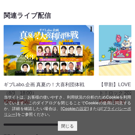
関連ライブ配信
ギブLabo.企画 真夏の！大喜利団体戦
【早割】LOVE I
（8/3 18:00）
ト！ロック 2026
当サイトは、お客様の使いやすさ、利用状況の分析のためCookieを利用
¥2000
¥3500
(税込)
(税込)
しています。このダイアログを閉じることでCookieの使用に同意する
か、詳細を確認したい場合は、
[Cookieの設定]
または
[プライバシーポ
リシー]
をご参照ください。
閉じる