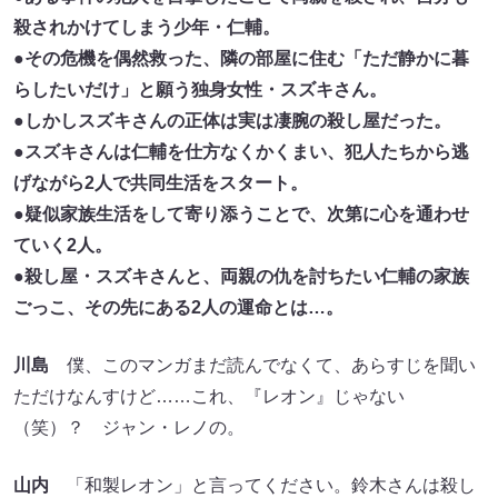
殺されかけてしまう少年・仁輔。
●その危機を偶然救った、隣の部屋に住む「ただ静かに暮
らしたいだけ」と願う独身女性・スズキさん。
●しかしスズキさんの正体は実は凄腕の殺し屋だった。
●スズキさんは仁輔を仕方なくかくまい、犯人たちから逃
げながら2人で共同生活をスタート。
●疑似家族生活をして寄り添うことで、次第に心を通わせ
ていく2人。
●殺し屋・スズキさんと、両親の仇を討ちたい仁輔の家族
ごっこ、その先にある2人の運命とは…。
川島
僕、このマンガまだ読んでなくて、あらすじを聞い
ただけなんすけど……これ、『レオン』じゃない
（笑）？ ジャン・レノの。
山内
「和製レオン」と言ってください。鈴木さんは殺し