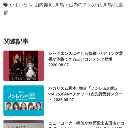
かまいたち
,
山内健司
,
川島・山内のマンガ沼
,
川島明
,
麒
麟
関連記事
シークエンスはやとも監修! ペアリング霊
視が体験できる占いコンテンツ登場
2026.08.07
バカリズム脚本! 舞台『ノンレムの窓』
vol.2のFANYチケット1次先行受付スター
ト
2026.08.07
ニューヨーク・嶋佐が地元富士吉田市とコ