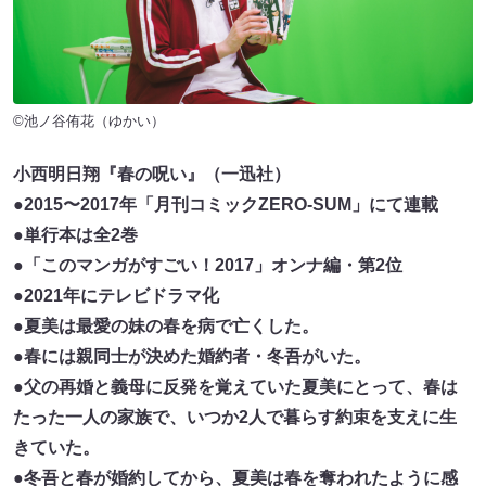
©池ノ谷侑花（ゆかい）
小西明日翔『春の呪い』（一迅社）
●2015〜2017年「月刊コミックZERO-SUM」にて連載
●単行本は全2巻
●「このマンガがすごい！2017」オンナ編・第2位
●2021年にテレビドラマ化
●夏美は最愛の妹の春を病で亡くした。
●春には親同士が決めた婚約者・冬吾がいた。
●父の再婚と義母に反発を覚えていた夏美にとって、春は
たった一人の家族で、いつか2人で暮らす約束を支えに生
きていた。
●冬吾と春が婚約してから、夏美は春を奪われたように感