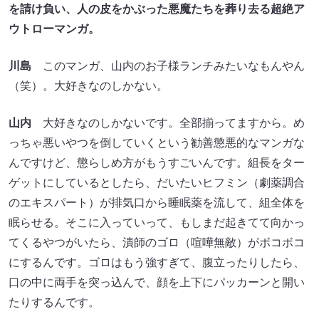
を請け負い、人の皮をかぶった悪魔たちを葬り去る超絶ア
ウトローマンガ。
川島
このマンガ、山内のお子様ランチみたいなもんやん
（笑）。大好きなのしかない。
山内
大好きなのしかないです。全部揃ってますから。め
っちゃ悪いやつを倒していくという勧善懲悪的なマンガな
んですけど、懲らしめ方がもうすごいんです。組長をター
ゲットにしているとしたら、だいたいヒフミン（劇薬調合
のエキスパート）が排気口から睡眠薬を流して、組全体を
眠らせる。そこに入っていって、もしまだ起きてて向かっ
てくるやつがいたら、潰師のゴロ（喧嘩無敵）がボコボコ
にするんです。ゴロはもう強すぎて、腹立ったりしたら、
口の中に両手を突っ込んで、顔を上下にパッカーンと開い
たりするんです。