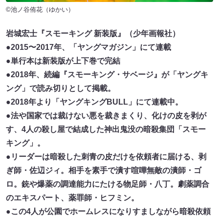
©池ノ谷侑花（ゆかい）
岩城宏士『スモーキング 新装版』（少年画報社）
●2015〜2017年、「ヤングマガジン」にて連載
●単行本は新装版が上下巻で完結
●2018年、続編『スモーキング・サベージ』が「ヤングキ
ング」で読み切りとして掲載。
●2018年より「ヤングキングBULL」にて連載中。
●法や国家では裁けない悪を裁きまくり、化けの皮を剥が
す、4人の殺し屋で結成した神出鬼没の暗殺集団「スモー
キング」。
●リーダーは暗殺した刺青の皮だけを依頼者に届ける、剥
ぎ師・佐辺ジィ。相手を素手で潰す喧嘩無敵の潰師・ゴ
ロ。銃や爆薬の調達能力にたける物足師・八丁。劇薬調合
のエキスパート、薬罪師・ヒフミン。
●この4人が公園でホームレスになりすましながら暗殺依頼