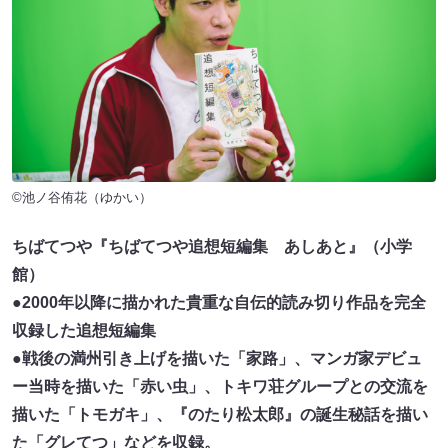
©池ノ谷侑花（ゆかい）
ちばてつや『ちばてつや追想短編集 あしあと』（小学
館）
●2000年以降に描かれた貴重な自伝的読み切り作品を完全
収録した追想短編集
●戦後の満州引き上げを描いた「家路」、マンガ家デビュ
ー当時を描いた「赤い虫」、トキワ荘グループとの交流を
描いた「トモガキ」、『のたり松太郎』の誕生秘話を描い
た「グレてつ」などを収録。