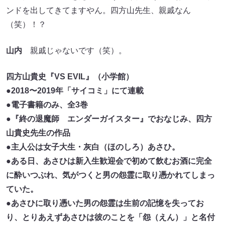
ンドを出してきてますやん。四方山先生、親戚なん
（笑）！？
山内
親戚じゃないです（笑）。
四方山貴史『VS EVIL』（小学館）
●2018〜2019年「サイコミ」にて連載
●電子書籍のみ、全3巻
●『終の退魔師 エンダーガイスター』でおなじみ、四方
山貴史先生の作品
●主人公は女子大生・灰白（ほのしろ）あさひ。
●ある日、あさひは新入生歓迎会で初めて飲むお酒に完全
に酔いつぶれ、気がつくと男の怨霊に取り憑かれてしまっ
ていた。
●あさひに取り憑いた男の怨霊は生前の記憶を失ってお
り、とりあえずあさひは彼のことを「怨（えん）」と名付