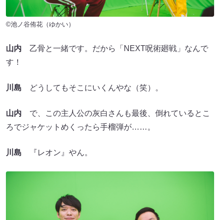
©池ノ谷侑花（ゆかい）
山内
乙骨と一緒です。だから「NEXT呪術廻戦」なんで
す！
川島
どうしてもそこにいくんやな（笑）。
山内
で、この主人公の灰白さんも最後、倒れているとこ
ろでジャケットめくったら手榴弾が……。
川島
『レオン』やん。