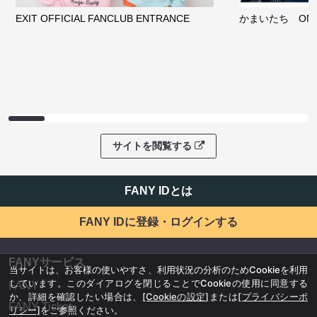
EXIT OFFICIAL FANCLUB ENTRANCE
かまいたち OMA
サイトを閲覧する
FANY IDとは
FANY IDに登録・ログインする
FANYサービス
当サイトは、お客様の使いやすさ、利用状況の分析のためCookieを利用
しています。このダイアログを閉じることでCookieの使用に同意する
FANY
か、詳細を確認したい場合は、
[Cookieの設定]
または
[プライバシーポ
FANY Ticket
リシー]
をご参照ください。