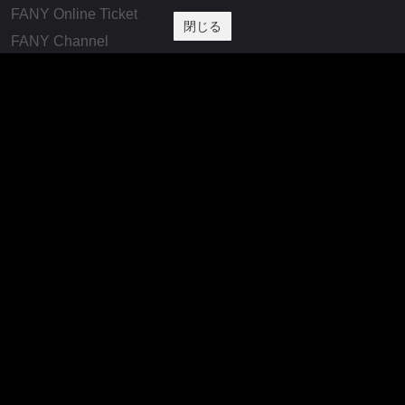
FANY Online Ticket
閉じる
FANY Channel
FANY Crowdfunding
FANY Mall
FANY Commu
法務・規約
プライバシーポリシー
反社会的勢力排除宣言
会社情報
吉本興業株式会社
お問い合わせ
その他
よしもとニュースセンターアーカイブ