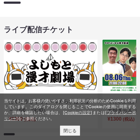
ライブ配信チケット
当サイトは、お客様の使いやすさ、利用状況の分析のためCookieを利用
たくろうとぐろう～今井らいぱち編
ミカボ土屋pre
しています。このダイアログを閉じることでCookieの使用に同意する
～（8/6 19:30）
大好き芸人（8/
か、詳細を確認したい場合は、
[Cookieの設定]
または
[プライバシーポ
リシー]
をご参照ください。
¥1300
¥1300
(税込)
(税込)
閉じる