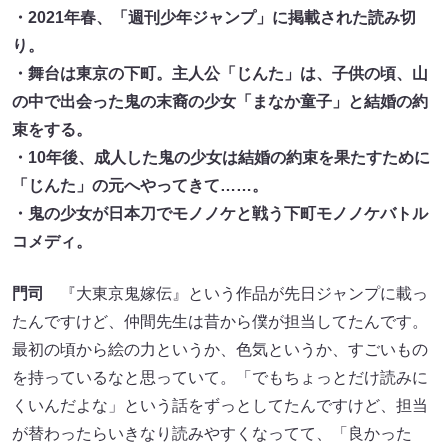
・2021年春、「週刊少年ジャンプ」に掲載された読み切
り。
・舞台は東京の下町。主人公「じんた」は、子供の頃、山
の中で出会った鬼の末裔の少女「まなか童子」と結婚の約
束をする。
・10年後、成人した鬼の少女は結婚の約束を果たすために
「じんた」の元へやってきて……。
・鬼の少女が日本刀でモノノケと戦う下町モノノケバトル
コメディ。
門司
『大東京鬼嫁伝』という作品が先日ジャンプに載っ
たんですけど、仲間先生は昔から僕が担当してたんです。
最初の頃から絵の力というか、色気というか、すごいもの
を持っているなと思っていて。「でもちょっとだけ読みに
くいんだよな」という話をずっとしてたんですけど、担当
が替わったらいきなり読みやすくなってて、「良かった