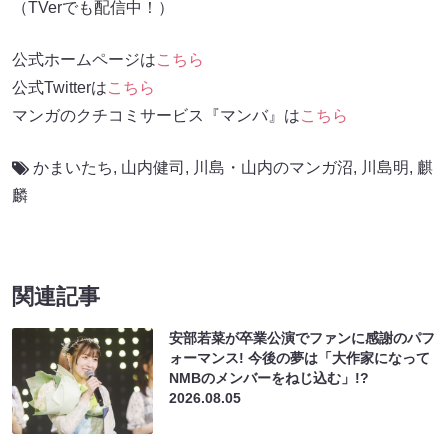
（TVerでも配信中！）
公式ホームページは
こちら
公式Twitterは
こちら
マンガのクチコミサービス『マンバ』は
こちら
かまいたち
,
山内健司
,
川島・山内のマンガ沼
,
川島明
,
麒
麟
関連記事
安部若菜が卒業公演でファンに感謝のパフ
ォーマンス! 今後の夢は「大作家になって
NMBのメンバーをねじ込む」!?
2026.08.05