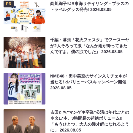
鈴川絢子×JR東海リテイリング・プラスの
PR
トラベルグッズ発売!
2026.08.05
千葉・幕張「花火フェスタ」でフースーヤ
が2人そろって涙「なんか雨が降ってきた
んですよ。僕の涙でした」
2026.08.05
NMB48・田中美空のサイン入りチェキが
当たる! dバリューパスキャンペーン開催
2026.08.05
吉田たち“マンゲキ卒業”公演は年代ごとの
ネタ17本、3時間超の超絶ボリューム!!
「もうひとつ、大人の漫才師になれるよう
に」
2026.08.05