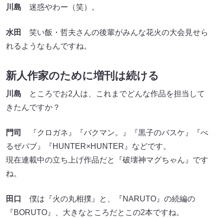
川島
迷惑やわー（笑）。
水田
笑い飯・哲夫さんの後輩がみんな花火の大会見せら
れるようなもんですね。
新人作家のために増刊は続ける
川島
ところでお2人は、これまでどんな作品を担当して
きたんですか？
門司
『クロガネ』『バクマン。』『黒子のバスケ』『べ
るぜバブ』『HUNTER×HUNTER』などです。
現在連載中の立ち上げ作品だと『破壊神マグちゃん』です
ね。
田口
僕は『火の丸相撲』と、『NARUTO』の続編の
『BORUTO』、大きなところだとこの2本ですね。