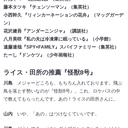
藤本タツキ 『チェンソーマン』（集英社）
小西幹久 『リィンカーネーションの花弁』（マッグガーデ
ン）
花沢健吾『アンダーニンジャ』（講談社）
八月美咲『私の夫は冷凍庫に眠っている』（小学館）
遠藤達哉『SPY×FAMILY』スパイファミリー（集英社）
たーし『ドンケツ』（少年画報社）
ライス・田所の推薦『怪獣8号』
川島
メジャーどころも、もちろん入れております。飛ぶ
鳥を落とす勢いなのが『怪獣8号』。これ、ロケバスの中
で教えてもらったんです。あの！ライスの田所さんに。
山内
いや、「あの」はつけなくていいです。