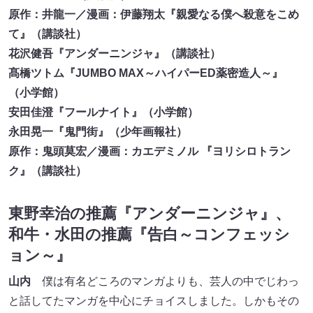
原作：井龍一／漫画：伊藤翔太『親愛なる僕へ殺意をこめ
て』（講談社）
花沢健吾『アンダーニンジャ』（講談社）
髙橋ツトム『JUMBO MAX～ハイパーED薬密造人～』
（小学館）
安田佳澄『フールナイト』（小学館）
永田晃一『鬼門街』（少年画報社）
原作：鬼頭莫宏／漫画：カエデミノル 『ヨリシロトラン
ク』（講談社）
東野幸治の推薦『アンダーニンジャ』、
和牛・水田の推薦『告白～コンフェッシ
ョン～』
山内
僕は有名どころのマンガよりも、芸人の中でじわっ
と話してたマンガを中心にチョイスしました。しかもその