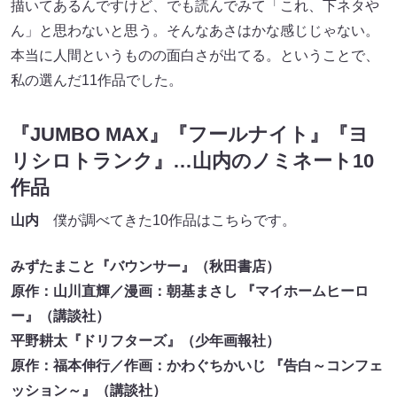
描いてあるんですけど、でも読んでみて「これ、下ネタや
ん」と思わないと思う。そんなあさはかな感じじゃない。
本当に人間というものの面白さが出てる。ということで、
私の選んだ11作品でした。
『JUMBO MAX』『フールナイト』『ヨ
リシロトランク』…山内のノミネート10
作品
山内
僕が調べてきた10作品はこちらです。
みずたまこと『バウンサー』（秋田書店）
原作：山川直輝／漫画：朝基まさし 『マイホームヒーロ
ー』（講談社）
平野耕太『ドリフターズ』（少年画報社）
原作：福本伸行／作画：かわぐちかいじ 『告白～コンフェ
ッション～』（講談社）