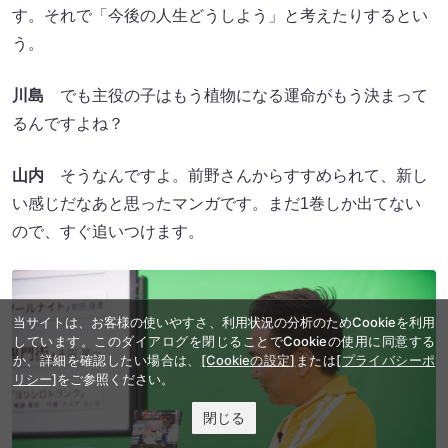
す。それで「今後の人生どうしよう」と考えたりするとい
う。
川島
でも主役の子はもう植物になる運命がもう決まって
るんですよね？
山内
そうなんですよ。前野さんからすすめられて、新し
い感じだなあと思ったマンガです。まだ1巻しか出てない
ので、すぐ追いつけます。
当サイトは、お客様の使いやすさ、利用状況の分析のためCookieを利用
しています。このダイアログを閉じることでCookieの使用に同意する
か、詳細を確認したい場合は、
[Cookieの設定]
または
[プライバシーポ
リシー]
をご参照ください。
閉じる