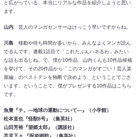
と広がっている、本当にリアルな作品を紹介しようと思い
ます。
山内
芸人のマンガセンサーはけっこう早いですからね。
川島
移動や待ち時間が多いから、みんなよくマンガ読ん
でるんです。連載1話目で「これたぶんハネるわ」みたい
な話も出るしね。で、僕が10作品、山内くんも10作品候補
を挙げて、その20作品から「このマンガがすごい！芸人楽
屋編」のベストテンを独断で決めよう、ということでござ
います。ということで、僕がプレゼンする10作品はこちら
です。
魚豊『チ。―地球の運動について―』（小学館）
松本直也『怪獣8号』（集英社）
山田芳裕『望郷太郎』（講談社）
芥見下々 『呪術廻戦』（集英社）