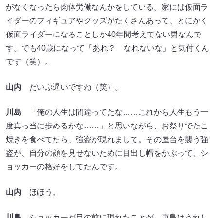
がなくなったら肉体労働なんかをしている。家には仮面ラ
イダーのフィギュアやグッズがたくさんあって、とにかく
仮面ライダーになることしか40年間考えてない男なんで
す。でも40歳になって「あれ？ なれないな」と気付くん
です（笑）。
山内
だいぶ遅いですね（笑）。
川島
「俺の人生は間違ってたな……これから人生もう一
度真っ当に歩めるかな……」と思いながら、お祭りでたこ
焼きを食べてたら、強盗が現れまして。その屋台を襲う強
盗が、自分の顔を見せないために目出し帽をかぶって、シ
ョッカーの格好をしてたんです。
山内
ほほう。
川島
ショッカーが目の前に現れたことが、東島はうれし