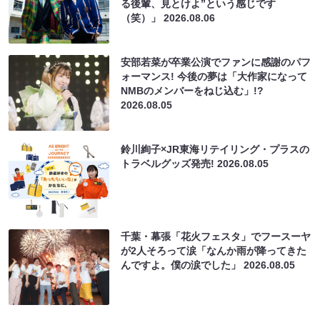
る後輩、見とけよ”という感じです
（笑）」
2026.08.06
安部若菜が卒業公演でファンに感謝のパフ
ォーマンス! 今後の夢は「大作家になって
NMBのメンバーをねじ込む」!?
2026.08.05
鈴川絢子×JR東海リテイリング・プラスの
トラベルグッズ発売!
2026.08.05
千葉・幕張「花火フェスタ」でフースーヤ
が2人そろって涙「なんか雨が降ってきた
んですよ。僕の涙でした」
2026.08.05