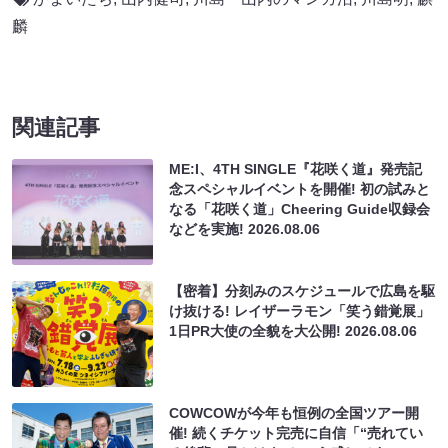
麟
関連記事
ME:I、4TH SINGLE『花咲く道』発売記
念スペシャルイベントを開催! 初の試みと
なる「花咲く道」Cheering Guide収録会
などを実施!
2026.08.06
【密着】分刻みのスケジュールで広島を駆
け抜ける! レイザーラモン「笑う錯覚展」
1日PR大使の全貌を大公開!
2026.08.06
COWCOWが今年も恒例の全国ツアー開
催! 続くチケット完売に自信「“売れてい