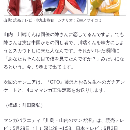
出典: 読売テレビ・©︎丸山恭右 シナリオ：Zoo／サイコミ
山内
川端くんは同僚の陳さんに恋してるんですよ。でも
陳さんは実は中国からの回し者で、川端くんを味方にしよ
うとスカウトしに来た人なんです。それがバレた瞬間に
「あなたもそんな目で僕を見てたんですか？」みたいにな
るという。今、9巻まで出てます。
次回のオンエアは、『GTO』藤沢とおる先生へのガチアン
ケートと、4コママンガ王決定戦をお送りします。
（構成：前田隆弘）
マンガバラエティ『川島・山内のマンガ沼』は、読売テレ
ビ：5月29日（土）深1:28〜1:58、日本テレビ：6月3日