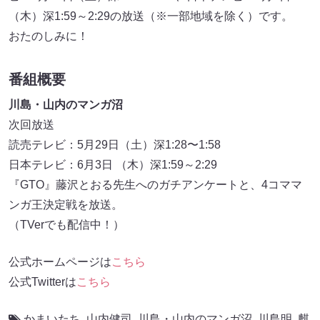
（木）深1:59～2:29の放送（※一部地域を除く）です。
おたのしみに！
番組概要
川島・山内のマンガ沼
次回放送
読売テレビ：5月29日（土）深1:28〜1:58
日本テレビ：6月3日 （木）深1:59～2:29
『GTO』藤沢とおる先生へのガチアンケートと、4コママ
ンガ王決定戦を放送。
（TVerでも配信中！）
公式ホームページは
こちら
公式Twitterは
こちら
かまいたち
,
山内健司
,
川島・山内のマンガ沼
,
川島明
,
麒