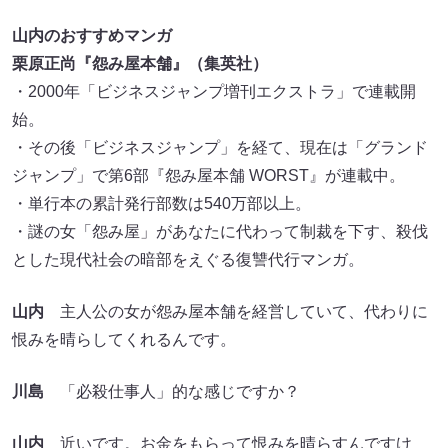
山内のおすすめマンガ
栗原正尚『怨み屋本舗』（集英社）
・2000年「ビジネスジャンプ増刊エクストラ」で連載開
始。
・その後「ビジネスジャンプ」を経て、現在は「グランド
ジャンプ」で第6部『怨み屋本舗 WORST』が連載中。
・単行本の累計発行部数は540万部以上。
・謎の女「怨み屋」があなたに代わって制裁を下す、殺伐
とした現代社会の暗部をえぐる復讐代行マンガ。
山内
主人公の女が怨み屋本舗を経営していて、代わりに
恨みを晴らしてくれるんです。
川島
「必殺仕事人」的な感じですか？
山内
近いです。お金をもらって恨みを晴らすんですけ