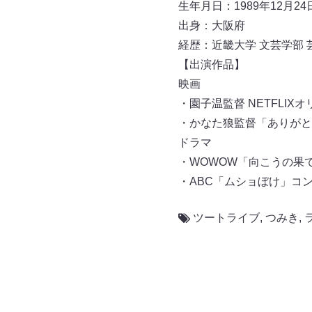
生年月日：1989年12月24
出身：大阪府
経歴：近畿大学 文芸学部 
【出演作品】
映画
・園子温監督 NETFLIX
・かなた狼監督「ありがとう
ドラマ
・WOWOW「向こうの果て
・ABC「ムショぼけ」コンビ
ツートライブ
,
つみき
,