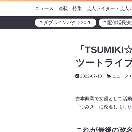
ニュース
連載
特集
芸人ライター・芸人
# ダブルインパクト2026
# 配信延長決
「TSUMIK
ツートライブ
2022-07-13
ニュース
吉本興業で女優として活動中の
「つみき」に改名しました
これが最後の改