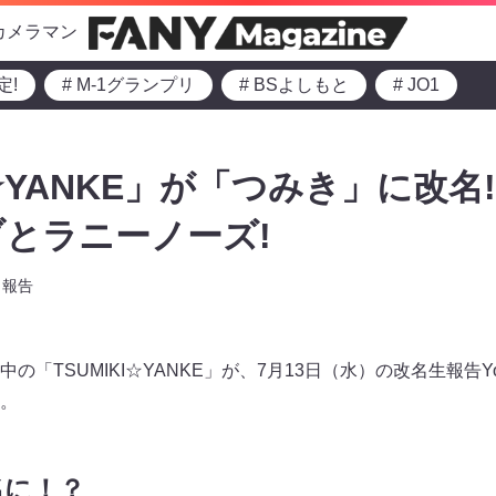
カメラマン
定!
# M-1グランプリ
# BSよしもと
# JO1
I☆YANKE」が「つみき」に改名
とラニーノーズ!
報告
「TSUMIKI☆YANKE」が、7月13日（水）の改名生報告Yo
。
名に！？