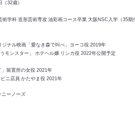
日（32歳）
芸術学科 造形芸術専攻 油彩画コース卒業 大阪NSC入学（35期
オリジナル映画「愛なき森で叫べ」ヨーコ役 2019年
モンスター」 ホテヘル嬢 リンカ役 2022年公開予定
」留置所の女役 2021年
ニ店員 かたやま役 2021年
ラニーノーズ