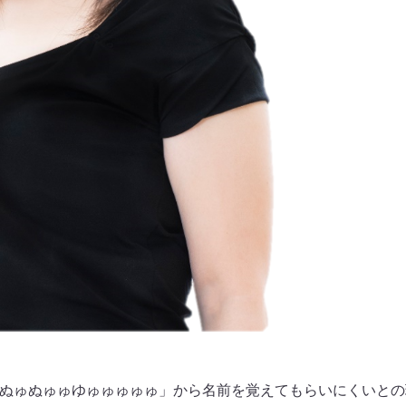
日に「ぬゅぬゅゅゆゅゅゅゅゅ」から名前を覚えてもらいにくいと