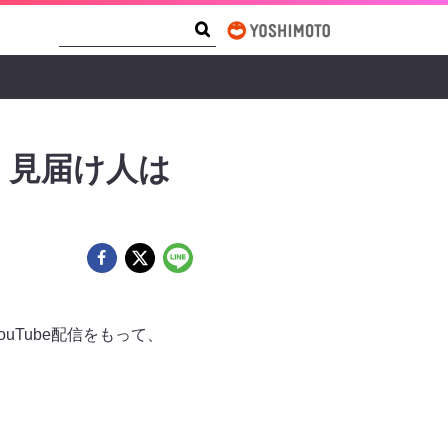
Search Form
Search
! 見届け人は
uTube配信をもって、