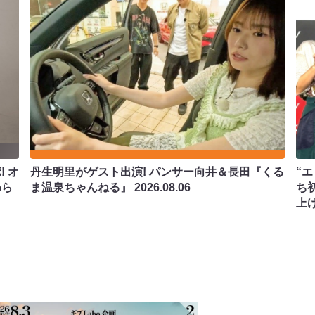
 オ
丹生明里がゲスト出演! パンサー向井＆長田『くる
“エ
わら
ま温泉ちゃんねる』
2026.08.06
ち
上